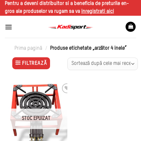
Skip
Pentru a deveni distribuitor si a beneficia de preturile en-
to
gros ale produselor va rugam sa va
inregistrati aici
content
Prima pagină
/
Produse etichetate „arzător 4 inele”
FILTREAZĂ
STOC EPUIZAT