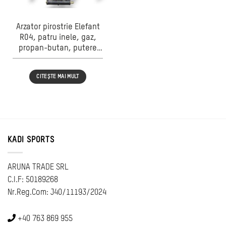
Arzator pirostrie Elefant
R04, patru inele, gaz,
propan-butan, putere
20.8 kW, 4 arzatoare
CITEȘTE MAI MULT
KADI SPORTS
ARUNA TRADE SRL
C.I.F: 50189268
Nr.Reg.Com: J40/11193/2024
+40 763 869 955