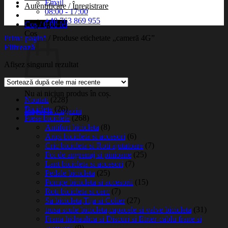
Email
Autentificare / Înregistrare
08:00 - 17:00
+40 763 869 955
Coș /
0,00
lei
Coș
Prima pagină
/
Produse etichetate „cameră 4G”
Filtrează
Afișez singurul rezultat
Nu ai niciun produs în coș.
Noutati
(228)
Biciclete
(26)
Înapoi la magazin
Piese biciclete
(268)
Antifurt bicicleta
(8)
Aripi bicicleta si accesori
(6)
Cric bicicleta si Roti ajutatoare
(7)
Foi de angrenaj si pinioane
(25)
Lant bicicleta si accesori
(7)
Pedale bicicleta
(25)
Pompe bicicleta si accesorii
(15)
Roti bicicleta si cerc
(7)
Sa bicicleta,Tija si Colier
(27)
trusa scule bicicleta,capacele si valve bicicleta
(31)
Frana hidraulica si Discuri si Etrier-cablu frane si
accesorii
(9)