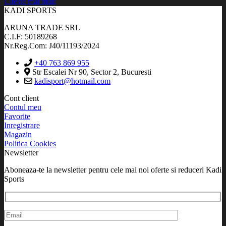
Citește mai mult
KADI SPORTS
ARUNA TRADE SRL
C.I.F: 50189268
Nr.Reg.Com: J40/11193/2024
+40 763 869 955
Str Escalei Nr 90, Sector 2, Bucuresti
kadisport@hotmail.com
Cont client
Contul meu
Favorite
Inregistrare
Magazin
Politica Cookies
Newsletter
Aboneaza-te la newsletter pentru cele mai noi oferte si reduceri Kadi
Sports