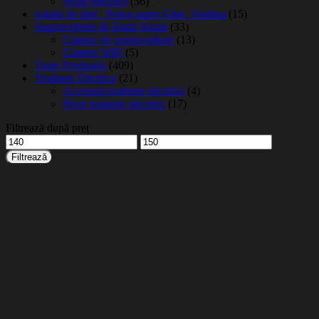
Scule electrice
(56)
solutie de lipit , Petice,super Glue ,Vasilina
(15)
Supraveghere & Smart Home
(33)
Camere de supraveghere
(13)
Camere WiFi
(5)
Toate Produsele
(409)
Trotinete Electrice
(21)
Accesorii trotinete electrice
(4)
Piese trotinete electrice
(17)
Filtrează după preț
Preț
Preț
minim
maxim
Filtrează