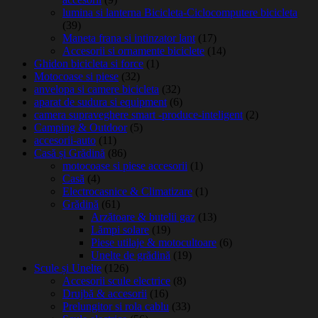
lumina si lanterna Bicicleta-Ciclocomputere bicicleta
(39)
Maneta frana si intinzator lant
(17)
Accesorii si ornamente biciclete
(14)
Ghidon bicicleta si force
(1)
Motocoase si piese
(32)
anvelopa si camere bicicleta
(32)
aparat de sudura si equipment
(6)
camera supraveghere smart -produce-inteligent
(2)
Camping & Outdoor
(5)
accesorii-auto
(11)
Casă și Grădină
(86)
motocoase si piese accesorii
(1)
Casă
(4)
Electrocasnice & Climatizare
(1)
Grădină
(61)
Arzătoare & butelii gaz
(13)
Lămpi solare
(19)
Piese utilaje & motocultoare
(6)
Unelte de grădină
(19)
Scule și Unelte
(126)
Accesorii scule electrice
(8)
Drujbă & accesorii
(16)
Prelungitor si rola cablu
(33)