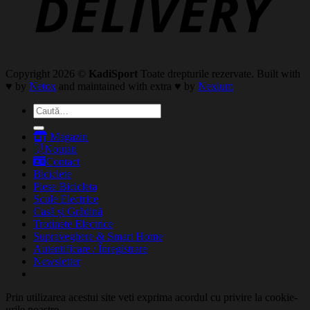
Copyright 2026 ©
KadiSport
Toate drepturile rezervate. Built with
♥ by
Netox
and maintained with extra ♥ by
Nexium
Caută
după:
Magazin
Noutati
Contact
Biciclete
Piese Bicicleta
Scule Electrice
Casă și Grădină
Trotinete Electrice
Supraveghere & Smart Home
Autentificare / Înregistrare
Newsletter
Prin utilizarea acestui site veti exprima acordul cu privire la cookie-
urile noastre.