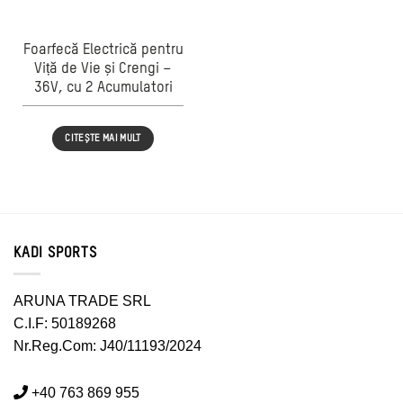
Foarfecă Electrică pentru
Viță de Vie și Crengi –
36V, cu 2 Acumulatori
CITEȘTE MAI MULT
KADI SPORTS
ARUNA TRADE SRL
C.I.F: 50189268
Nr.Reg.Com: J40/11193/2024
+40 763 869 955