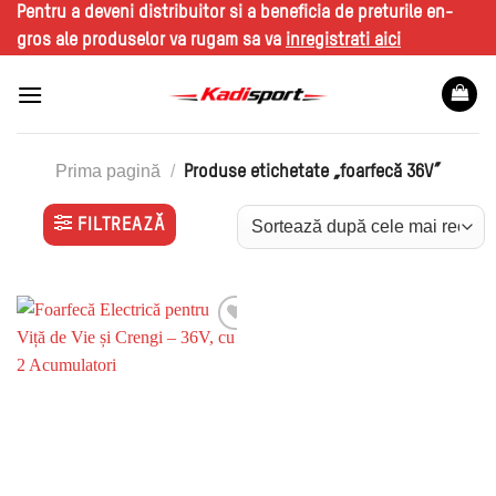
Skip
Pentru a deveni distribuitor si a beneficia de preturile en-
to
gros ale produselor va rugam sa va
inregistrati aici
content
Prima pagină
/
Produse etichetate „foarfecă 36V”
FILTREAZĂ