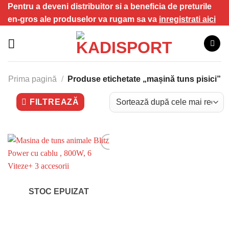
Skip
Pentru a deveni distribuitor si a beneficia de preturile
to
en-gros ale produselor va rugam sa va
inregistrati aici
content
Prima pagină
/
Produse etichetate „mașină tuns pisici”
FILTREAZĂ
STOC EPUIZAT