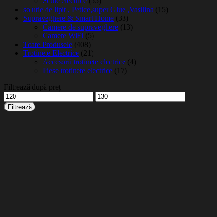
Scule electrice
(55)
solutie de lipit , Petice,super Glue ,Vasilina
(15)
Supraveghere & Smart Home
(33)
Camere de supraveghere
(13)
Camere WiFi
(5)
Toate Produsele
(408)
Trotinete Electrice
(21)
Accesorii trotinete electrice
(4)
Piese trotinete electrice
(17)
Filtrează după preț
Preț
Preț
minim
maxim
Filtrează