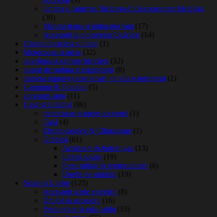
lumina si lanterna Bicicleta-Ciclocomputere bicicleta
(39)
Maneta frana si intinzator lant
(17)
Accesorii si ornamente biciclete
(14)
Ghidon bicicleta si force
(1)
Motocoase si piese
(32)
anvelopa si camere bicicleta
(32)
aparat de sudura si equipment
(8)
camera supraveghere smart -produce-inteligent
(2)
Camping & Outdoor
(5)
accesorii-auto
(11)
Casă și Grădină
(86)
motocoase si piese accesorii
(1)
Casă
(4)
Electrocasnice & Climatizare
(1)
Grădină
(61)
Arzătoare & butelii gaz
(13)
Lămpi solare
(19)
Piese utilaje & motocultoare
(6)
Unelte de grădină
(19)
Scule și Unelte
(125)
Accesorii scule electrice
(8)
Drujbă & accesorii
(16)
Prelungitor si rola cablu
(33)