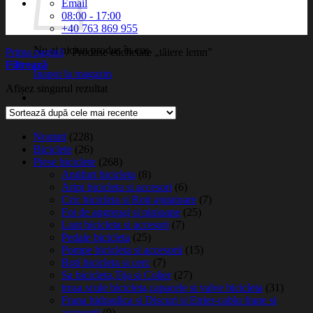
Email
08:00 - 17:00
+40 763 869 955
Nu ai niciun produs în coș.
Prima pagină
/
Produse etichetate „tăiere lemn”
Filtrează
Înapoi la magazin
Afișez singurul rezultat
Noutati
(228)
Biciclete
(26)
Piese biciclete
(268)
Antifurt bicicleta
(8)
Aripi bicicleta si accesori
(6)
Cric bicicleta si Roti ajutatoare
(7)
Foi de angrenaj si pinioane
(25)
Lant bicicleta si accesori
(7)
Pedale bicicleta
(25)
Pompe bicicleta si accesorii
(15)
Roti bicicleta si cerc
(7)
Sa bicicleta,Tija si Colier
(27)
trusa scule bicicleta,capacele si valve bicicleta
(31)
Frana hidraulica si Discuri si Etrier-cablu frane si
accesorii
(9)