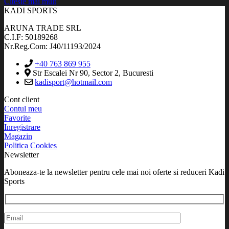
Citește mai mult
KADI SPORTS
ARUNA TRADE SRL
C.I.F: 50189268
Nr.Reg.Com: J40/11193/2024
+40 763 869 955
Str Escalei Nr 90, Sector 2, Bucuresti
kadisport@hotmail.com
Cont client
Contul meu
Favorite
Inregistrare
Magazin
Politica Cookies
Newsletter
Aboneaza-te la newsletter pentru cele mai noi oferte si reduceri Kadi
Sports