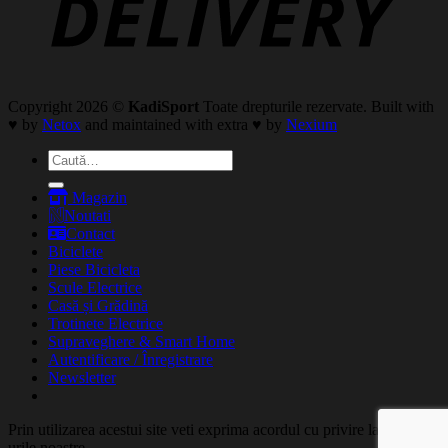
Copyright 2026 ©
KadiSport
Toate drepturile rezervate. Built with
♥ by
Netox
and maintained with extra ♥ by
Nexium
Caută
după:
Magazin
Noutati
Contact
Biciclete
Piese Bicicleta
Scule Electrice
Casă și Grădină
Trotinete Electrice
Supraveghere & Smart Home
Autentificare / Înregistrare
Newsletter
Prin utilizarea acestui site veti exprima acordul cu privire la cookie-
urile noastre.