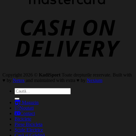
Copyright 2026 ©
KadiSport
Toate drepturile rezervate. Built with
♥ by
Netox
and maintained with extra ♥ by
Nexium
Caută
după:
Magazin
Noutati
Contact
Biciclete
Piese Bicicleta
Scule Electrice
Casă și Grădină