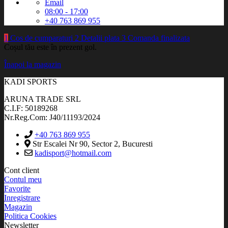
Email
08:00 - 17:00
+40 763 869 955
1
Cos de cumparaturi
2
Detalii plata
3
Comanda finalizata
Coșul tău este în prezent gol.
Înapoi la magazin
KADI SPORTS
ARUNA TRADE SRL
C.I.F: 50189268
Nr.Reg.Com: J40/11193/2024
+40 763 869 955
Str Escalei Nr 90, Sector 2, Bucuresti
kadisport@hotmail.com
Cont client
Contul meu
Favorite
Inregistrare
Magazin
Politica Cookies
Newsletter