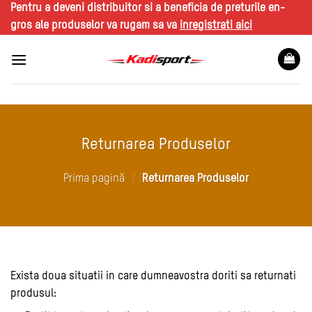
Skip
Pentru a deveni distribuitor si a beneficia de preturile en-
to
gros ale produselor va rugam sa va
inregistrati aici
content
Returnarea Produselor
Prima pagină
/
Returnarea Produselor
Exista doua situatii in care dumneavostra doriti sa returnati
produsul: