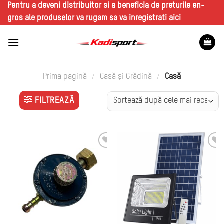
Skip
Pentru a deveni distribuitor si a beneficia de preturile en-
to
gros ale produselor va rugam sa va
inregistrati aici
content
Prima pagină
/
Casă și Grădină
/
Casă
FILTREAZĂ