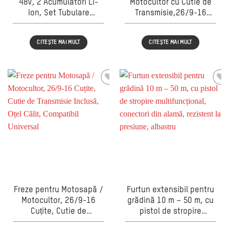
48V, 2 Acumulatori Li-
Motocultor cu Cutie de
Ion, Set Tubulare
Transmisie,26/9-16
Incluse, Reversibilă,
Cuțite din Oțel Călit,
pentru Service Auto și
Accesoriu pentru
CITEȘTE MAI MULT
CITEȘTE MAI MULT
Lucrări de Mentenanță
Afânarea Solului
Freze pentru Motosapă /
Furtun extensibil pentru
Motocultor, 26/9-16
grădină 10 m – 50 m, cu
Cuțite, Cutie de
pistol de stropire
Transmisie Inclusă, Oțel
multifuncțional,