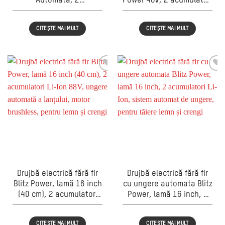
Automată, 2
Power 48V, 2 acumulatori
Acumulatori, Ideală
Li-Ion, 45 accesorii,
pentru Grădină și Lemn
geantă transport inclusă
CITEȘTE MAI MULT
CITEȘTE MAI MULT
de Foc
Drujbă electrică fără fir
Drujbă electrică fără fir
Blitz Power, lamă 16 inch
cu ungere automata Blitz
(40 cm), 2 acumulatori
Power, lamă 16 inch, 2
Li-Ion 88V, ungere
acumulatori Li-Ion,
automată a lanțului,
sistem automat de
CITEȘTE MAI MULT
CITEȘTE MAI MULT