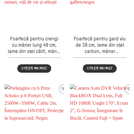
Foarfecă pentru crengi
Foarfecă pentru gard viu
cu mâner lung 48 cm,
de 38 cm, lame din oțel
lame din oțel călit, mâner
carbon, mâner
ergonomic antiderapant,
ergonomic antiderapant,
pentru tăiere ramuri, viță
sistem de reglaj al
CITEȘTE MAI MULT
CITEȘTE MAI MULT
de vie și arbuști
tensiunii, galben/negru