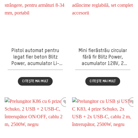
Pistol automat pentru
Mini fierăstrău circular
legat fier beton Blitz
fără fir Blitz Power,
Power, acumulator Li-
acumulator 128V, 2
Ion, reglaj strângere,
baterii Li-Ion, adâncime
pentru armături 8-34
reglabilă, set complet
CITEȘTE MAI MULT
CITEȘTE MAI MULT
mm, portabil
accesorii