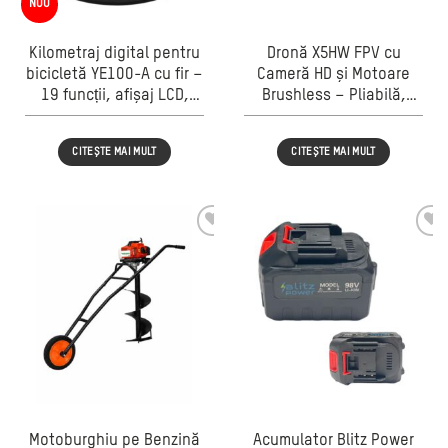
NOU
Kilometraj digital pentru
Dronă X5HW FPV cu
bicicletă YE100-A cu fir –
Cameră HD și Motoare
19 funcții, afișaj LCD,
Brushless – Pliabilă,
temperatură și ceas
Transmisie Video în Timp
Real
CITEȘTE MAI MULT
CITEȘTE MAI MULT
Motoburghiu pe Benzină
Acumulator Blitz Power