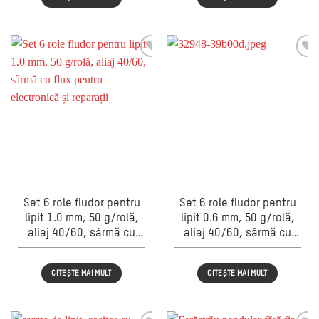
motor brushless, pentru
ungere, pentru tăiere
lemn și crengi
lemn și crengi
Set 6 role fludor pentru
Set 6 role fludor pentru
lipit 1.0 mm, 50 g/rolă,
lipit 0.6 mm, 50 g/rolă,
aliaj 40/60, sârmă cu
aliaj 40/60, sârmă cu
flux pentru electronică și
flux pentru electronică și
reparații
reparații
CITEȘTE MAI MULT
CITEȘTE MAI MULT