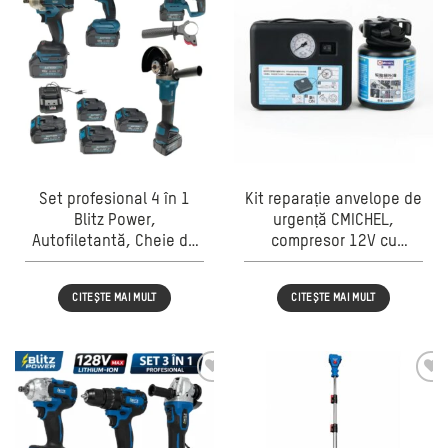
Set profesional 4 în 1
Kit reparație anvelope de
Blitz Power,
urgență CMICHEL,
Autofiletantă, Cheie de
compresor 12V cu
impact, Polizor unghiular
manometru, lichid
și Ciocan rotopercutor,
etanșare 500 ml, geantă
CITEȘTE MAI MULT
CITEȘTE MAI MULT
128V Li-Ion, 5
transport inclusă, pentru
acumulatori, încărcător
autoturisme
inclus