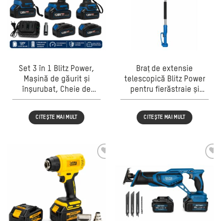
Set 3 în 1 Blitz Power,
Braț de extensie
Mașină de găurit și
telescopică Blitz Power
înșurubat, Cheie de
pentru fierăstraie și
impact și Polizor
unelte electrice, lungime
unghiular fără fir, 2
reglabilă, sistem de
CITEȘTE MAI MULT
CITEȘTE MAI MULT
acumulatori Li-Ion,
blocare rapidă, mâner
încărcător inclus,
ergonomic
albastru/negru