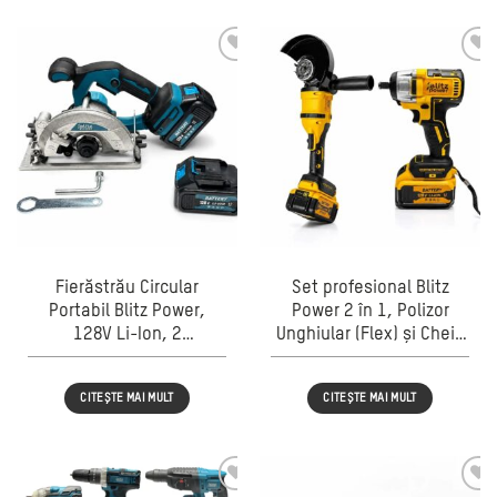
Galben/Negru
Fierăstrău Circular
Set profesional Blitz
Portabil Blitz Power,
Power 2 în 1, Polizor
128V Li-Ion, 2
Unghiular (Flex) și Cheie
Acumulatori, Adâncime
de Impact, 128V Li-Ion,
Reglabilă, Tăiere Lemn și
Acumulator inclus,
CITEȘTE MAI MULT
CITEȘTE MAI MULT
PAL, Design Compact,
Încărcător rapid
Albastru/Negru