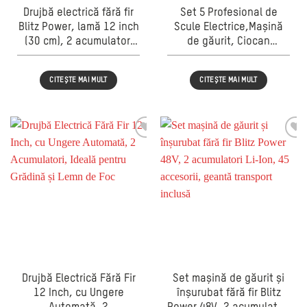
Drujbă electrică fără fir
Set 5 Profesional de
Blitz Power, lamă 12 inch
Scule Electrice,Mașină
(30 cm), 2 acumulatori
de găurit, Ciocan
Li-Ion 88V, motor
rotopercutor,Polizor
Brushless, ungere
unghiular,Fierăstrău
CITEȘTE MAI MULT
CITEȘTE MAI MULT
automată, pentru lemn și
circular,Cheie de
crengi
impact,cu 2 Acumulator
128F – 8.0Ah
Drujbă Electrică Fără Fir
Set mașină de găurit și
12 Inch, cu Ungere
înșurubat fără fir Blitz