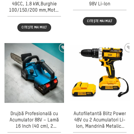
49CC, 1.8 kW,Burghie
98V Li-Ion
100/150/200 mm,Motor
2T,răcit cu aer,Pornire
CITEȘTE MAI MULT
Manuală
CITEȘTE MAI MULT
Drujbă Profesională cu
Autofiletantă Blitz Power
Acumulator 88V – Lamă
48V cu 2 Acumulatori Li-
16 Inch (40 cm), 2
Ion, Mandrină Metalică
Acumulatori Incluși
10 mm, 25+1 Trepte