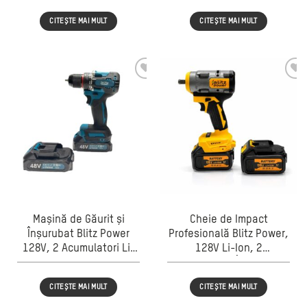
Cuplu, Set 24 Accesorii,
CITEȘTE MAI MULT
CITEȘTE MAI MULT
Încărcător și Valiză
Transport
Mașină de Găurit și
Cheie de Impact
Înșurubat Blitz Power
Profesională Blitz Power,
128V, 2 Acumulatori Li-
128V Li-Ion, 2
Ion, 25+1 Trepte Cuplu,
Acumulatori, Încărcător
Set 28 Accesorii,
Inclus, Set Tubulare
CITEȘTE MAI MULT
CITEȘTE MAI MULT
Mandrină metalica,
marimea 22, Cuplu
Valiză Transport Inclusă
Ridicat, Fără Fir,