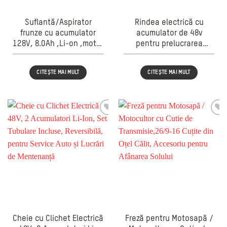
Suflantă/Aspirator
Rindea electrică cu
frunze cu acumulator
acumulator de 48v
128V, 8.0Ah ,Li-on ,motor
pentru prelucrarea
brushless, viteză aer
lemnului, reglaj precis al
46.5 m/s, , 2 acumulatori
adâncimii, evacuare
CITEȘTE MAI MULT
CITEȘTE MAI MULT
și încărcător incluse,
rumeguș, 25.5 cm Dacă
93cm
produ
Cheie cu Clichet Electrică
Freză pentru Motosapă /