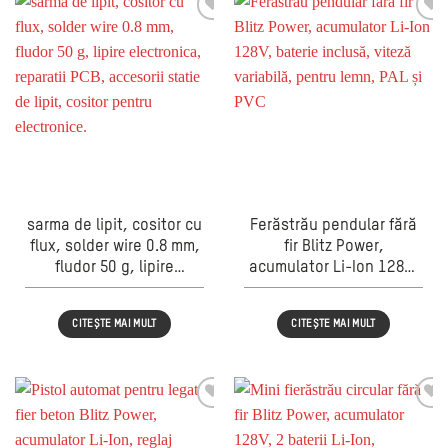
sarma de lipit, cositor cu
Ferăstrău pendular fără
flux, solder wire 0.8 mm,
fir Blitz Power,
fludor 50 g, lipire
acumulator Li-Ion 128V,
electronica, reparatii
baterie inclusă, viteză
PCB, accesorii statie de
variabilă, pentru lemn,
CITEȘTE MAI MULT
CITEȘTE MAI MULT
lipit, cositor pentru
PAL și PVC
electronice.