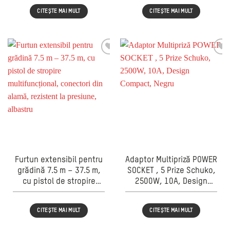
Călit, Compatibil
conectori din alamă,
CITEȘTE MAI MULT
CITEȘTE MAI MULT
Universal
rezistent la presiune,
albastru
Furtun extensibil pentru
Adaptor Multipriză POWER
grădină 7.5 m – 37.5 m,
SOCKET , 5 Prize Schuko,
cu pistol de stropire
2500W, 10A, Design
multifuncțional,
Compact, Negru
conectori din alamă,
CITEȘTE MAI MULT
CITEȘTE MAI MULT
rezistent la presiune,
albastru