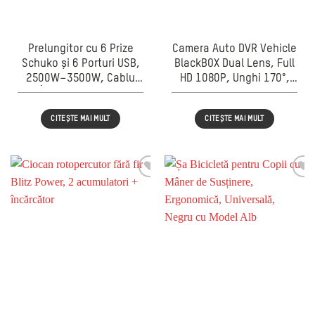
Prelungitor cu 6 Prize
Camera Auto DVR Vehicle
Schuko și 6 Porturi USB,
BlackBOX Dual Lens, Full
2500W–3500W, Cablu
HD 1080P, Unghi 170°,
2m, Întrerupător ON/OFF,
Ecran 2″, G-Sensor,
Protecție la
Înregistrare în Buclă,
CITEȘTE MAI MULT
CITEȘTE MAI MULT
Suprasarcină, Negru
Cameră Față + Spate