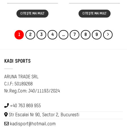
șocuri
Suspensie Elastomer,
Universală,
CITEȘTE MAI MULT
CITEȘTE MAI MULT
Negru/Albastru
1
2
3
4
…
7
8
9
KADI SPORTS
ARUNA TRADE SRL
C.I.F: 50189268
Nr.Reg.Com: J40/11193/2024
+40 763 869 955
Str Escalei Nr 90, Sector 2, Bucuresti
kadisport@hotmail.com