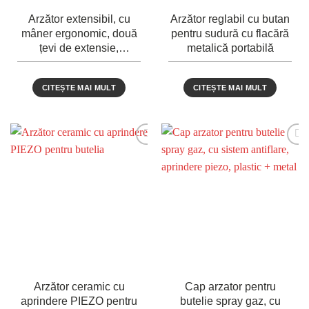
Arzător extensibil, cu
Arzător reglabil cu butan
mâner ergonomic, două
pentru sudură cu flacără
țevi de extensie,
metalică portabilă
temperatură maximă de
1850°C și sistem anti-
CITEȘTE MAI MULT
CITEȘTE MAI MULT
flare.
Arzător ceramic cu
Cap arzator pentru
aprindere PIEZO pentru
butelie spray gaz, cu