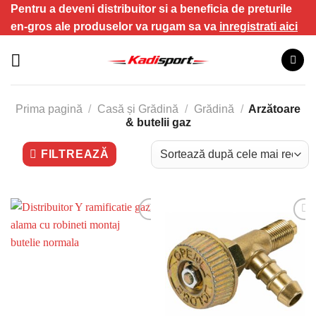
Skip
Pentru a deveni distribuitor si a beneficia de preturile
to
en-gros ale produselor va rugam sa va
inregistrati aici
content
Prima pagină
/
Casă și Grădină
/
Grădină
/
Arzătoare
& butelii gaz
FILTREAZĂ