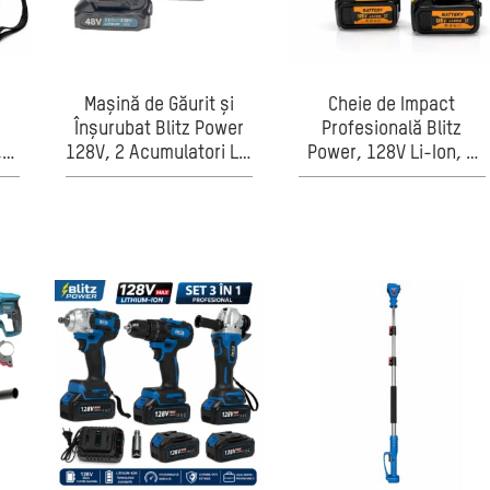
Mașină de Găurit și
Cheie de Impact
Înșurubat Blitz Power
Profesională Blitz
,
128V, 2 Acumulatori Li-
Power, 128V Li-Ion, 2
10
Ion, 25+1 Trepte Cuplu,
Acumulatori,
lu,
Set 28 Accesorii,
Încărcător Inclus, Set
Mandrină metalica,
Tubulare marimea 22,
ă
Valiză Transport
Cuplu Ridicat, Fără Fir,
Inclusă
Galben/Negru