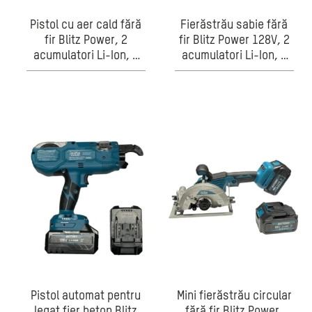
Pistol cu aer cald fără
Fierăstrău sabie fără
fir Blitz Power, 2
fir Blitz Power 128V, 2
acumulatori Li-Ion, 2
acumulatori Li-Ion, 4
duze incluse, încălzire
pânze incluse, pentru
rapidă, pentru
lemn, metal și PVC
decapare vopsea,
termocontractare,
îndoire PVC, uscare și
dezlipire adezivi,
Galben/Negru
Pistol automat pentru
Mini fierăstrău circular
legat fier beton Blitz
fără fir Blitz Power,