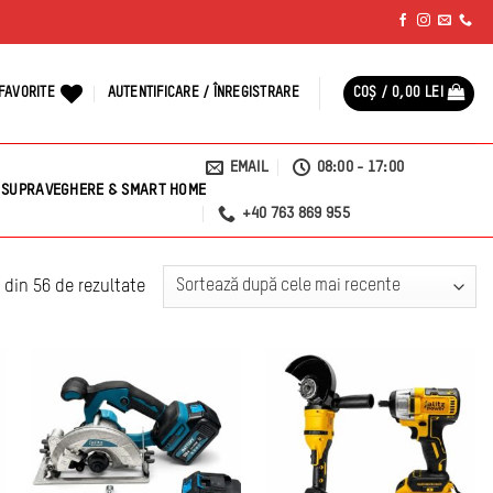
FAVORITE
AUTENTIFICARE / ÎNREGISTRARE
COȘ /
0,00
LEI
EMAIL
08:00 - 17:00
SUPRAVEGHERE & SMART HOME
+40 763 869 955
Sortat
0 din 56 de rezultate
după
cele
mai
recente