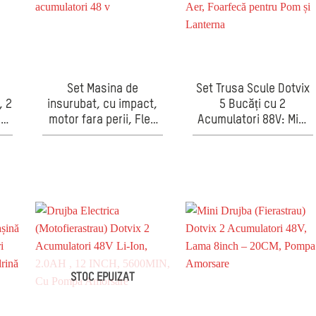
2
Set Masina de
Set Trusa Scule Dotvix
, 2
insurubat, cu impact,
5 Bucăți cu 2
de
motor fara perii, Flex
Acumulatori 88V: Mini
unghiular cu maner,
Drujba, Bormașină cu
Grinder, acumulatori
Mandrină Metalică,
Li-Ion, Cu 2
Suflanta Aer, Foarfecă
acumulatori 48 v
pentru Pom și Lanterna
STOC EPUIZAT