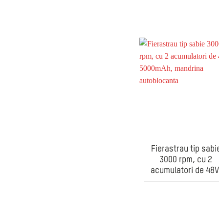
viteză aer 46.5 m/s, 
acumulatori și
încărcător incluse
93cm
Fierastrau tip sabi
3000 rpm, cu 2
acumulatori de 48V
5000mAh, mandrin
autoblocanta