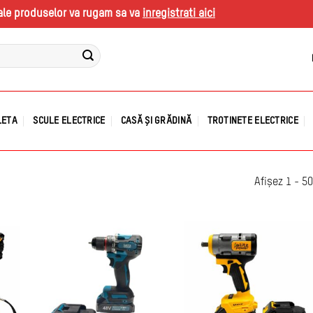
s ale produselor va rugam sa va
inregistrati aici
LETA
SCULE ELECTRICE
CASĂ ȘI GRĂDINĂ
TROTINETE ELECTRICE
Afișez 1 - 5