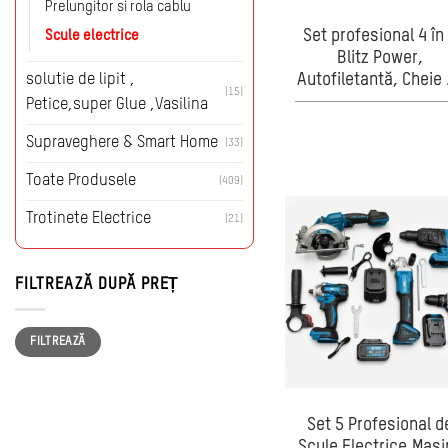
Prelungitor si rola cablu
Set profesional 4 în
Scule electrice
Blitz Power,
solutie de lipit ,
Autofiletantă, Cheie
(15)
impact, Polizor
Petice,super Glue ,Vasilina
unghiular și Cioca
Supraveghere & Smart Home
(33)
rotopercutor, 128V L
Ion, 5 acumulatori
Toate Produsele
(409)
încărcător inclus
Trotinete Electrice
(21)
FILTREAZĂ DUPĂ PREȚ
Preț
Preț
FILTREAZĂ
minim
maxim
Set 5 Profesional d
Scule Electrice,Mași