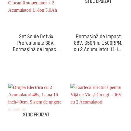
STOC EPUIZAT
Set Scule Dotvix
Bormașină de Impact
Profesionale 88V:
88V, 350Nm, 1500RPM,
Bormașină de Impact,
cu 2 Acumulatori Li-Ion
Bormașină de Găurit și
5.0Ah
Înșurubat, Flex, Ciocan
Rotopercutor + 2
Acumulatori Li-Ion
5.0Ah
STOC EPUIZAT