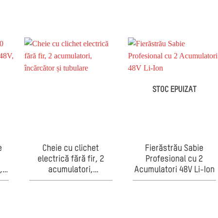
, 2
al adâncimii, evacuare
Reversibilă, pentru
rumeguș, 25.5 cm
Service Auto și Lucrări
,
Dacă produ
de Mentenanță
STOC EPUIZAT
e
Cheie cu clichet
Fierăstrău Sabie
electrică fără fir, 2
Profesional cu 2
,
acumulatori,
Acumulatori 48V Li-Ion
a
încărcător și tubulare