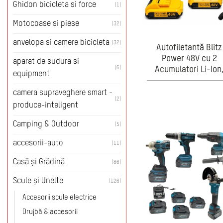
Ghidon bicicleta si force
(1)
Motocoase si piese
(32)
anvelopa si camere bicicleta
(32)
Autofiletantă Blitz
Power 48V cu 2
aparat de sudura si
(6)
Acumulatori Li-Ion
equipment
Mandrină Metalică 
mm, 25+1 Trepte Cup
camera supraveghere smart -
(2)
Set 24 Accesorii,
produce-inteligent
Încărcător și Valiz
Camping & Outdoor
Transport
(5)
accesorii-auto
(11)
Casă și Grădină
(86)
Scule și Unelte
(126)
Accesorii scule electrice
Drujbă & accesorii