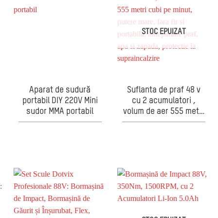
STOC EPUIZAT
Aparat de sudură
Suflanta de praf 48 v
portabil DIY 220V Mini
cu 2 acumulatori ,
sudor MMA portabil
volum de aer 555 metri
cubi pe minut, putere
mare, fara fir si
portabila, indepartare
praf, apa si zapada,
protectie la
supraincalzire