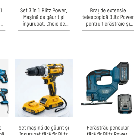
 1
Set 3 în 1 Blitz Power,
Braț de extensie
Mașină de găurit și
telescopică Blitz Power
 de
înșurubat, Cheie de
pentru fierăstraie și
impact și Polizor
unelte electrice,
n
unghiular fără fir, 2
lungime reglabilă,
i-
acumulatori Li-Ion,
sistem de blocare
,
încărcător inclus,
rapidă, mâner
albastru/negru
ergonomic
e
Set mașină de găurit și
Ferăstrău pendular
nă
înșurubat fără fir Blitz
fără fir Blitz Power,