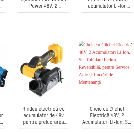
Power 48V, 2
acumulator Li-Ion
r
acumulatori Li-Ion, 45
128V, baterie inclusă,
u
accesorii, geantă
viteză variabilă, pentru
transport inclusă
lemn, PAL și PVC
–
r
Rindea electrică cu
Cheie cu Clichet
or
acumulator de 48v
Electrică 48V, 2
pentru prelucrarea
Acumulatori Li-Ion, Set
lemnului, reglaj precis
Tubulare Incluse,