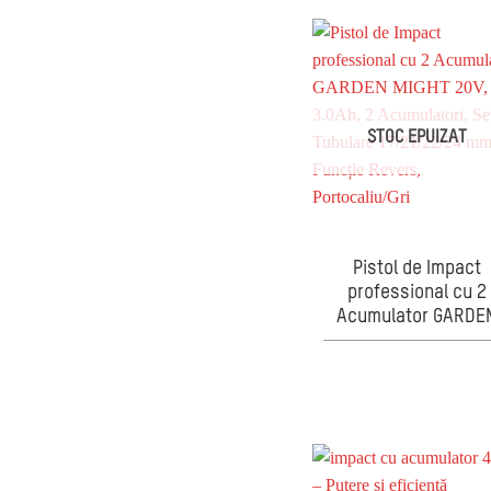
STOC EPUIZAT
Pistol de Impact
professional cu 2
Acumulator GARDE
MIGHT 20V, 3.0Ah, 
Acumulatori, Set
Tubulare 17/21/22/
mm, Funcție Revers
Portocaliu/Gri