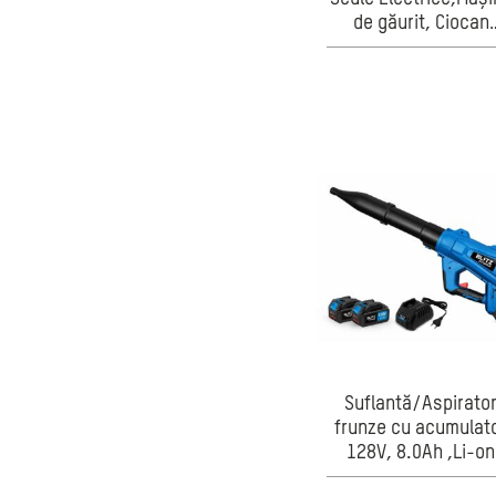
de găurit, Ciocan
rotopercutor,Polizo
unghiular,Fierăstră
circular,Cheie de
impact,cu 2
Acumulator 128F 
8.0Ah
Suflantă/Aspirato
frunze cu acumulat
128V, 8.0Ah ,Li-on
,motor brushless,