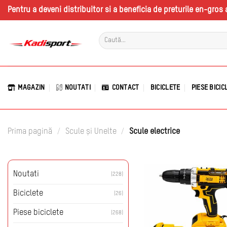
Skip
Pentru a deveni distribuitor si a beneficia de preturile en-gro
to
content
Caută
după:
MAGAZIN
NOUTATI
CONTACT
BICICLETE
PIESE BICIC
Prima pagină
/
Scule și Unelte
/
Scule electrice
Noutati
(228)
Biciclete
(26)
Piese biciclete
(268)