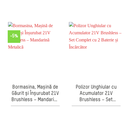
ergonomic, pentru
grădină și curte
-5%
Bormasina, Mașină de
Polizor Unghiular cu
Găurit și Înșurubat 21V
Acumulator 21V
Brushless – Mandarină
Brushless – Set
Metalică
Complet cu 2 Baterie și
Încărcător