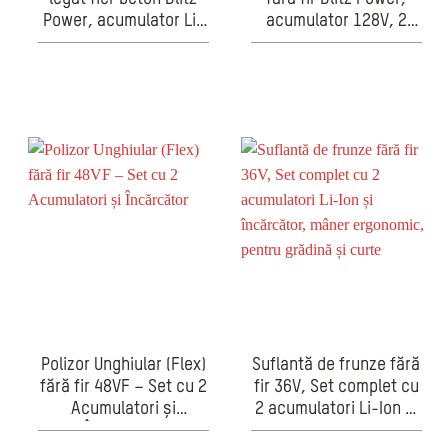
Power, acumulator Li-
acumulator 128V, 2
Ion, reglaj strângere,
baterii Li-Ion,
pentru armături 8-34
adâncime reglabilă, set
mm, portabil
complet accesorii
Polizor Unghiular (Flex)
Suflantă de frunze fără
fără fir 48VF – Set cu 2
fir 36V, Set complet cu
Acumulatori și
2 acumulatori Li-Ion și
Încărcător
încărcător, mâner