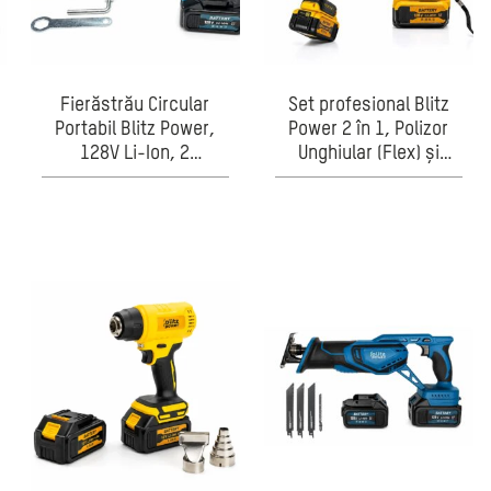
Fierăstrău Circular
Set profesional Blitz
Portabil Blitz Power,
Power 2 în 1, Polizor
128V Li-Ion, 2
Unghiular (Flex) și
Acumulatori, Adâncime
Cheie de Impact, 128V
Reglabilă, Tăiere Lemn
Li-Ion, Acumulator
și PAL, Design
inclus, Încărcător rapid
Compact,
Albastru/Negru