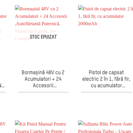
STOC EPUIZAT
Bormașină 48V cu 2
Pistol de capsat
Acumulatori + 24
electric 2 în 1, fără fir,
N
Accesorii
cu acumulator
2
,Autofiletantă
2000mAh
Puternică, Mandrină
24
Rapidă, Set Complet
,