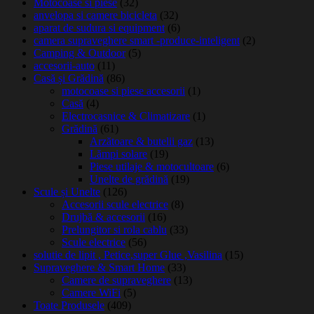
Motocoase si piese
(32)
anvelopa si camere bicicleta
(32)
aparat de sudura si equipment
(6)
camera supraveghere smart -produce-inteligent
(2)
Camping & Outdoor
(5)
accesorii-auto
(11)
Casă și Grădină
(86)
motocoase si piese accesorii
(1)
Casă
(4)
Electrocasnice & Climatizare
(1)
Grădină
(61)
Arzătoare & butelii gaz
(13)
Lămpi solare
(19)
Piese utilaje & motocultoare
(6)
Unelte de grădină
(19)
Scule și Unelte
(126)
Accesorii scule electrice
(8)
Drujbă & accesorii
(16)
Prelungitor si rola cablu
(33)
Scule electrice
(56)
solutie de lipit , Petice,super Glue ,Vasilina
(15)
Supraveghere & Smart Home
(33)
Camere de supraveghere
(13)
Camere WiFi
(5)
Toate Produsele
(409)