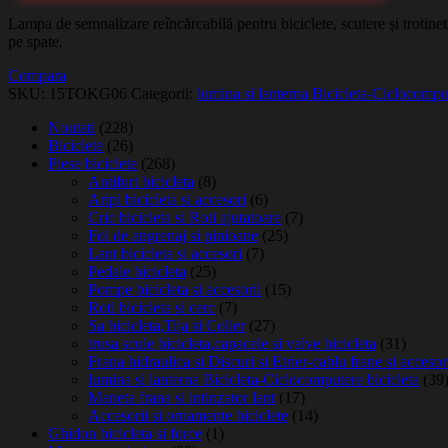
Lampa de semnalizare reîncărcabilă pentru biciclete, scutere și trotinete
pe spate.
Compara
SKU:
15TOKG06
Categorii:
lumina si lanterna Bicicleta-Ciclocomput
Noutati
(228)
Biciclete
(26)
Piese biciclete
(268)
Antifurt bicicleta
(8)
Aripi bicicleta si accesori
(6)
Cric bicicleta si Roti ajutatoare
(7)
Foi de angrenaj si pinioane
(25)
Lant bicicleta si accesori
(7)
Pedale bicicleta
(25)
Pompe bicicleta si accesorii
(15)
Roti bicicleta si cerc
(7)
Sa bicicleta,Tija si Colier
(27)
trusa scule bicicleta,capacele si valve bicicleta
(31)
Frana hidraulica si Discuri si Etrier-cablu frane si accesor
lumina si lanterna Bicicleta-Ciclocomputere bicicleta
(39
Maneta frana si intinzator lant
(17)
Accesorii si ornamente biciclete
(14)
Ghidon bicicleta si force
(1)