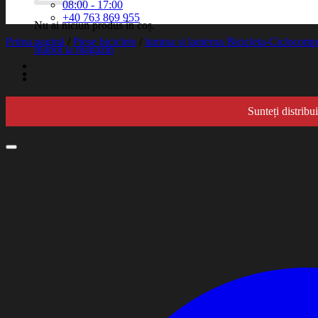
08:00 - 17:00
+40 763 869 955
Nu ai niciun produs în coș.
Prima pagină
/
Piese biciclete
/
lumina si lanterna Bicicleta-Ciclocompu
Înapoi la magazin
Sunteți distribu