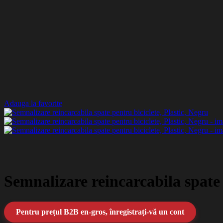
Adauga la favorite
Semnalizare reincarcabila spate 
Pentru prețul B2B en-gros, înregistrați-vă un cont