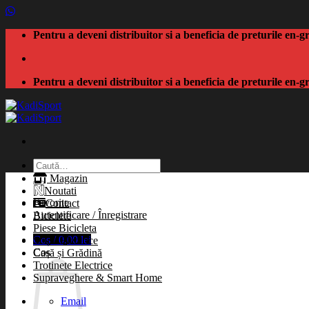
Skip
to
Pentru a deveni distribuitor si a beneficia de preturile en
content
Pentru a deveni distribuitor si a beneficia de preturile en
Caută
după:
Magazin
Noutati
Favorite
Contact
Autentificare / Înregistrare
Biciclete
Piese Bicicleta
Coș /
0,00
lei
Scule Electrice
Coș
Casă și Grădină
Trotinete Electrice
Supraveghere & Smart Home
Email