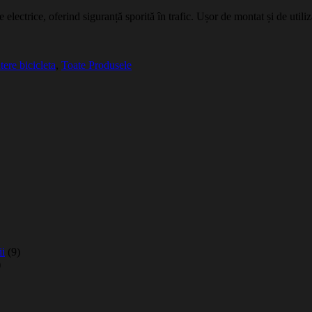
 electrice, oferind siguranță sporită în trafic. Ușor de montat și de util
ere bicicleta
,
Toate Produsele
ii
(9)
)