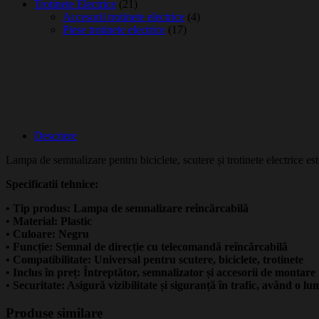
Trotinete Electrice
(21)
Accesorii trotinete electrice
(4)
Piese trotinete electrice
(17)
Descriere
Lampa de semnalizare pentru biciclete, scutere și trotinete electrice es
Specificatii tehnice:
• Tip produs: Lampa de semnalizare reîncărcabilă
• Material: Plastic
• Culoare: Negru
• Funcție: Semnal de direcție cu telecomandă reîncărcabilă
• Compatibilitate: Universal pentru scutere, biciclete, trotinete
• Inclus în preț: Întreptător, semnalizator și accesorii de montare
• Securitate: Asigură vizibilitate și siguranță în trafic, având o l
Produse similare