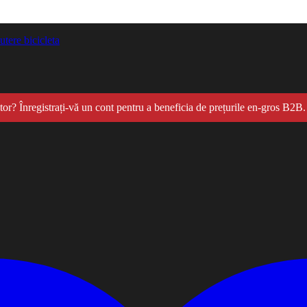
tere bicicleta
itor? Înregistrați-vă un cont pentru a beneficia de prețurile en-gros B2B