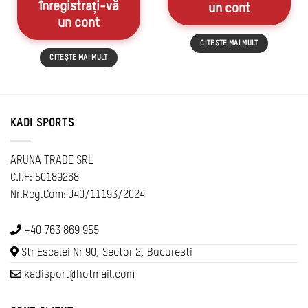
înregistrați-vă
un cont
un cont
CITEȘTE MAI MULT
CITEȘTE MAI MULT
KADI SPORTS
ARUNA TRADE SRL
C.I.F: 50189268
Nr.Reg.Com: J40/11193/2024
+40 763 869 955
Str Escalei Nr 90, Sector 2, Bucuresti
kadisport@hotmail.com