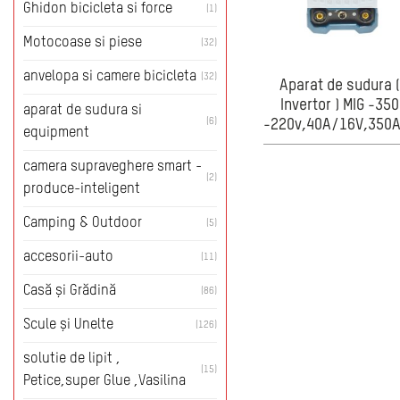
Ghidon bicicleta si force
(1)
Motocoase si piese
(32)
anvelopa si camere bicicleta
(32)
Aparat de sudura (
Invertor ) MIG -350
aparat de sudura si
(6)
-220v,40A/16V,350A
equipment
clasa protectie IP2
camera supraveghere smart -
(2)
produce-inteligent
Camping & Outdoor
(5)
accesorii-auto
(11)
Casă și Grădină
(86)
Scule și Unelte
(126)
solutie de lipit ,
(15)
Petice,super Glue ,Vasilina