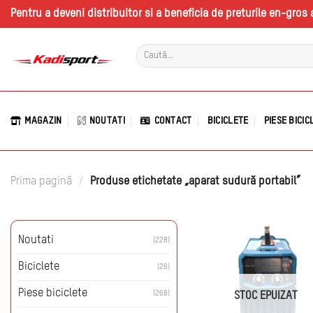
Skip
Pentru a deveni distribuitor si a beneficia de preturile en-gro
to
content
Caută
după:
MAGAZIN
NOUTATI
CONTACT
BICICLETE
PIESE BICIC
Prima pagină
/
Produse etichetate „aparat sudură portabil”
Noutati
(228)
Biciclete
(26)
Piese biciclete
(268)
STOC EPUIZAT