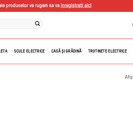
s ale produselor va rugam sa va
inregistrati aici
LETA
SCULE ELECTRICE
CASĂ ȘI GRĂDINĂ
TROTINETE ELECTRICE
Afiș