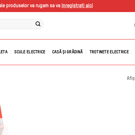
s ale produselor va rugam sa va
inregistrati aici
LETA
SCULE ELECTRICE
CASĂ ȘI GRĂDINĂ
TROTINETE ELECTRICE
Afiș