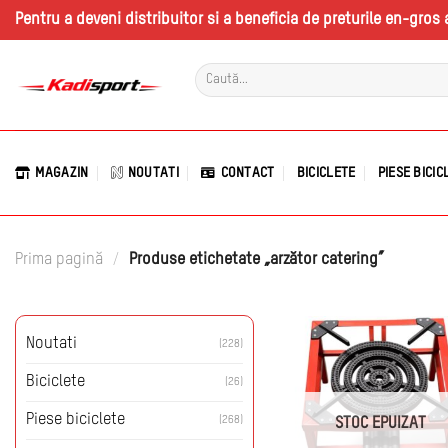
Skip
Pentru a deveni distribuitor si a beneficia de preturile en-gro
to
content
Caută
după:
MAGAZIN
NOUTATI
CONTACT
BICICLETE
PIESE BICIC
Prima pagină
/
Produse etichetate „arzător catering”
Noutati
(228)
Biciclete
(26)
Piese biciclete
(268)
STOC EPUIZAT