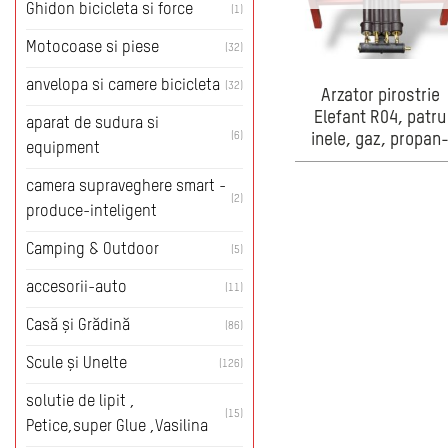
Ghidon bicicleta si force
(1)
Motocoase si piese
(32)
anvelopa si camere bicicleta
(32)
Arzator pirostrie
Elefant R04, patru
aparat de sudura si
(6)
inele, gaz, propan
equipment
butan, putere 20.8 
4 arzatoare
camera supraveghere smart -
(2)
produce-inteligent
Camping & Outdoor
(5)
accesorii-auto
(11)
Casă și Grădină
(86)
Scule și Unelte
(126)
solutie de lipit ,
(15)
Petice,super Glue ,Vasilina