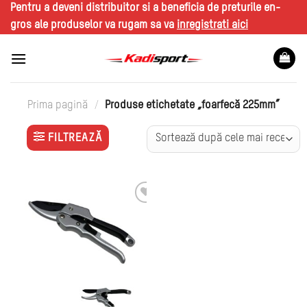
Skip
Pentru a deveni distribuitor si a beneficia de preturile en-
to
gros ale produselor va rugam sa va
inregistrati aici
content
Prima pagină
/
Produse etichetate „foarfecă 225mm”
FILTREAZĂ