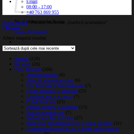
Email
08:00 - 17:00
+40 763 869 955
Nu ai niciun produs în coș.
Prima pagină
/
Produse etichetate „foarfecă acumulator”
Filtrează
Înapoi la magazin
Afișez singurul rezultat
Noutati
(228)
Biciclete
(26)
Piese biciclete
(268)
Antifurt bicicleta
(8)
Aripi bicicleta si accesori
(6)
Cric bicicleta si Roti ajutatoare
(7)
Foi de angrenaj si pinioane
(25)
Lant bicicleta si accesori
(7)
Pedale bicicleta
(25)
Pompe bicicleta si accesorii
(15)
Roti bicicleta si cerc
(7)
Sa bicicleta,Tija si Colier
(27)
trusa scule bicicleta,capacele si valve bicicleta
(31)
Frana hidraulica si Discuri si Etrier-cablu frane si
accesorii
(9)