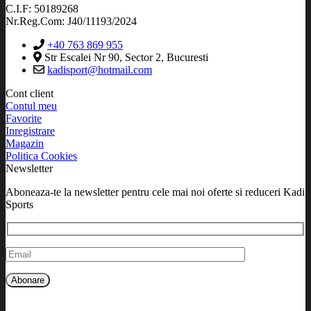
C.I.F: 50189268
Nr.Reg.Com: J40/11193/2024
+40 763 869 955
Str Escalei Nr 90, Sector 2, Bucuresti
kadisport@hotmail.com
Cont client
Contul meu
Favorite
Inregistrare
Magazin
Politica Cookies
Newsletter
Aboneaza-te la newsletter pentru cele mai noi oferte si reduceri Kadi
Sports