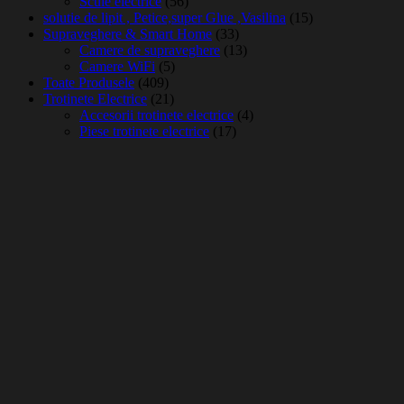
Scule electrice
(56)
solutie de lipit , Petice,super Glue ,Vasilina
(15)
Supraveghere & Smart Home
(33)
Camere de supraveghere
(13)
Camere WiFi
(5)
Toate Produsele
(409)
Trotinete Electrice
(21)
Accesorii trotinete electrice
(4)
Piese trotinete electrice
(17)