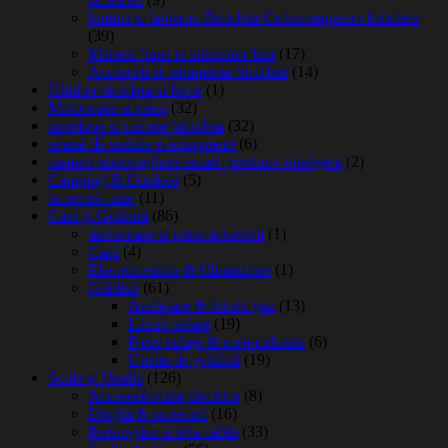
lumina si lanterna Bicicleta-Ciclocomputere bicicleta
(39)
Maneta frana si intinzator lant
(17)
Accesorii si ornamente biciclete
(14)
Ghidon bicicleta si force
(1)
Motocoase si piese
(32)
anvelopa si camere bicicleta
(32)
aparat de sudura si equipment
(6)
camera supraveghere smart -produce-inteligent
(2)
Camping & Outdoor
(5)
accesorii-auto
(11)
Casă și Grădină
(86)
motocoase si piese accesorii
(1)
Casă
(4)
Electrocasnice & Climatizare
(1)
Grădină
(61)
Arzătoare & butelii gaz
(13)
Lămpi solare
(19)
Piese utilaje & motocultoare
(6)
Unelte de grădină
(19)
Scule și Unelte
(126)
Accesorii scule electrice
(8)
Drujbă & accesorii
(16)
Prelungitor si rola cablu
(33)