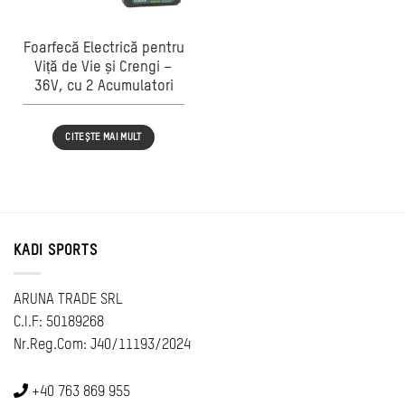
Foarfecă Electrică pentru
Viță de Vie și Crengi –
36V, cu 2 Acumulatori
CITEȘTE MAI MULT
KADI SPORTS
ARUNA TRADE SRL
C.I.F: 50189268
Nr.Reg.Com: J40/11193/2024
+40 763 869 955