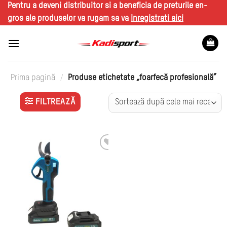
Skip
Pentru a deveni distribuitor si a beneficia de preturile en-
to
gros ale produselor va rugam sa va
inregistrati aici
content
Prima pagină
/
Produse etichetate „foarfecă profesională”
FILTREAZĂ