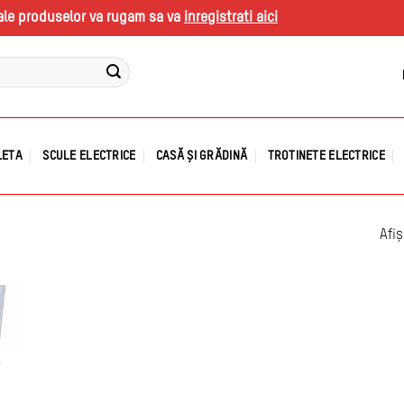
s ale produselor va rugam sa va
inregistrati aici
LETA
SCULE ELECTRICE
CASĂ ȘI GRĂDINĂ
TROTINETE ELECTRICE
Afiș