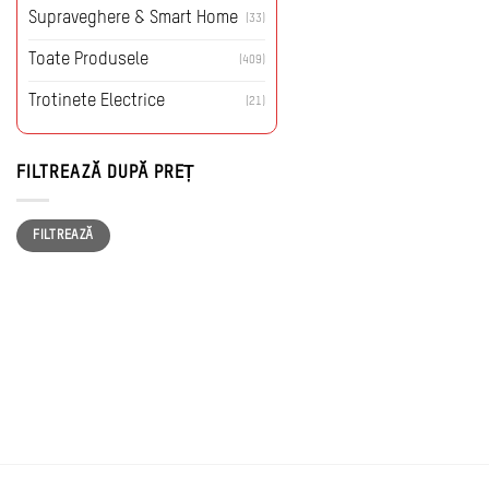
Supraveghere & Smart Home
(33)
Toate Produsele
(409)
Trotinete Electrice
(21)
FILTREAZĂ DUPĂ PREȚ
Preț
Preț
FILTREAZĂ
minim
maxim