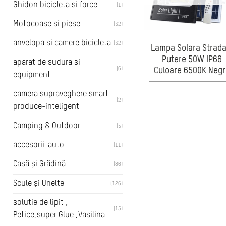
Ghidon bicicleta si force
(1)
Motocoase si piese
(32)
anvelopa si camere bicicleta
(32)
Lampa Solara Strada
Putere 50W IP66
aparat de sudura si
(6)
Culoare 6500K Negr
equipment
camera supraveghere smart -
(2)
produce-inteligent
Camping & Outdoor
(5)
accesorii-auto
(11)
Casă și Grădină
(86)
Scule și Unelte
(126)
solutie de lipit ,
(15)
Petice,super Glue ,Vasilina