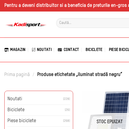
Skip
Pentru a deveni distribuitor si a beneficia de preturile en-gro
to
content
Caută
după:
MAGAZIN
NOUTATI
CONTACT
BICICLETE
PIESE BICIC
Prima pagină
/
Produse etichetate „iluminat stradă negru”
Noutati
(228)
Biciclete
(26)
Piese biciclete
(268)
STOC EPUIZAT