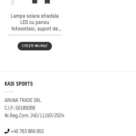
Lampa solara stradala
LED cu panou
fotovoltaic, suport de
prindere si telecomanda
300W
CITEȘTE MAI MULT
KADI SPORTS
ARUNA TRADE SRL
C.I.F: 50189268
Nr.Reg.Com: J40/11193/2024
+40 763 869 955