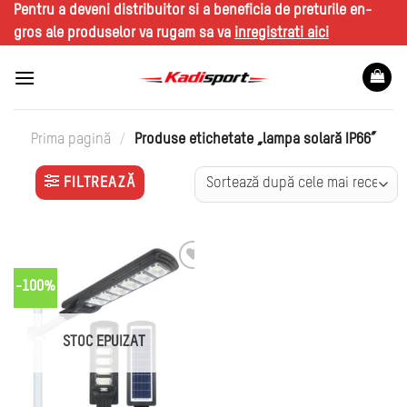
Skip
Pentru a deveni distribuitor si a beneficia de preturile en-
to
gros ale produselor va rugam sa va
inregistrati aici
content
Prima pagină
/
Produse etichetate „lampa solară IP66”
FILTREAZĂ
-100%
STOC EPUIZAT