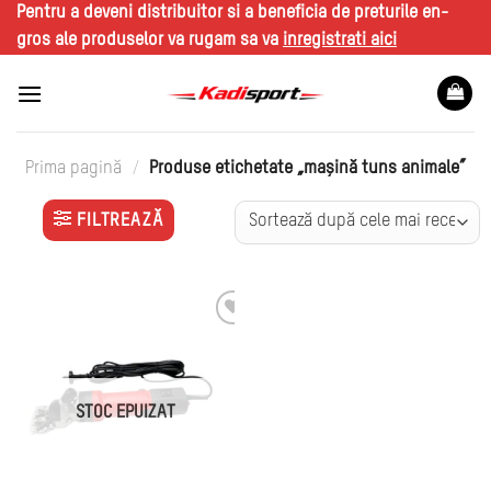
Skip
Pentru a deveni distribuitor si a beneficia de preturile en-
to
gros ale produselor va rugam sa va
inregistrati aici
content
Prima pagină
/
Produse etichetate „mașină tuns animale”
FILTREAZĂ
STOC EPUIZAT