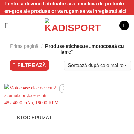
Skip
Pentru a deveni distribuitor si a beneficia de preturile
to
en-gros ale produselor va rugam sa va
inregistrati aici
content
Prima pagină
/
Produse etichetate „motocoasă cu
lame”
FILTREAZĂ
STOC EPUIZAT