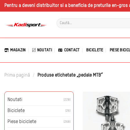
Skip
Pentru a deveni distribuitor si a beneficia de preturile en-gro
to
content
Caută
după:
MAGAZIN
NOUTATI
CONTACT
BICICLETE
PIESE BICIC
Prima pagină
/
Produse etichetate „pedale MTB”
Noutati
(228)
Biciclete
(26)
Piese biciclete
(268)