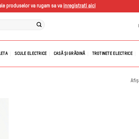
s ale produselor va rugam sa va
inregistrati aici
LETA
SCULE ELECTRICE
CASĂ ȘI GRĂDINĂ
TROTINETE ELECTRICE
Afiș