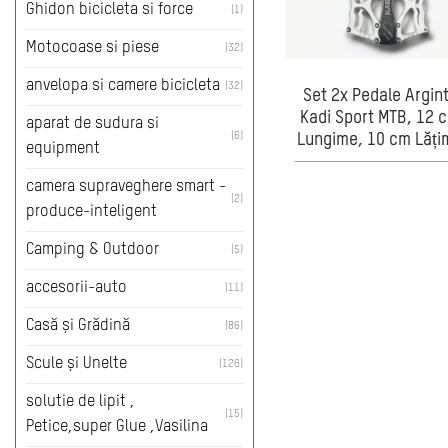
Ghidon bicicleta si force
(1)
Motocoase si piese
(32)
anvelopa si camere bicicleta
(32)
Set 2x Pedale Argint
Kadi Sport MTB, 12 
aparat de sudura si
(6)
Lungime, 10 cm Lăți
equipment
camera supraveghere smart -
(2)
produce-inteligent
Camping & Outdoor
(5)
accesorii-auto
(11)
Casă și Grădină
(86)
Scule și Unelte
(126)
solutie de lipit ,
(15)
Petice,super Glue ,Vasilina