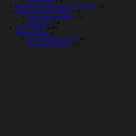
Scule electrice
(55)
solutie de lipit , Petice,super Glue ,Vasilina
(15)
Supraveghere & Smart Home
(33)
Camere de supraveghere
(13)
Camere WiFi
(5)
Toate Produsele
(408)
Trotinete Electrice
(21)
Accesorii trotinete electrice
(4)
Piese trotinete electrice
(17)