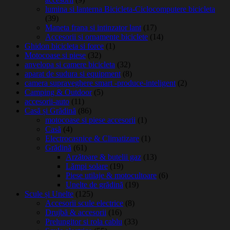
lumina si lanterna Bicicleta-Ciclocomputere bicicleta
(39)
Maneta frana si intinzator lant
(17)
Accesorii si ornamente biciclete
(14)
Ghidon bicicleta si force
(1)
Motocoase si piese
(32)
anvelopa si camere bicicleta
(32)
aparat de sudura si equipment
(8)
camera supraveghere smart -produce-inteligent
(2)
Camping & Outdoor
(5)
accesorii-auto
(11)
Casă și Grădină
(86)
motocoase si piese accesorii
(1)
Casă
(4)
Electrocasnice & Climatizare
(1)
Grădină
(61)
Arzătoare & butelii gaz
(13)
Lămpi solare
(19)
Piese utilaje & motocultoare
(6)
Unelte de grădină
(19)
Scule și Unelte
(125)
Accesorii scule electrice
(8)
Drujbă & accesorii
(16)
Prelungitor si rola cablu
(33)