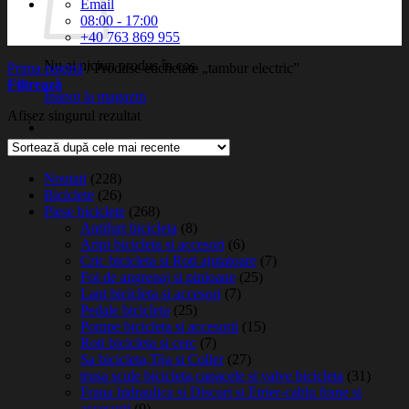
Email
08:00 - 17:00
+40 763 869 955
Nu ai niciun produs în coș.
Prima pagină
/
Produse etichetate „tambur electric”
Filtrează
Înapoi la magazin
Afișez singurul rezultat
Noutati
(228)
Biciclete
(26)
Piese biciclete
(268)
Antifurt bicicleta
(8)
Aripi bicicleta si accesori
(6)
Cric bicicleta si Roti ajutatoare
(7)
Foi de angrenaj si pinioane
(25)
Lant bicicleta si accesori
(7)
Pedale bicicleta
(25)
Pompe bicicleta si accesorii
(15)
Roti bicicleta si cerc
(7)
Sa bicicleta,Tija si Colier
(27)
trusa scule bicicleta,capacele si valve bicicleta
(31)
Frana hidraulica si Discuri si Etrier-cablu frane si
accesorii
(9)