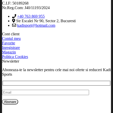
C.I.F: 50189268
Nr.Reg.Com: J40/11193/2024
+40 763 869 955
Str Escalei Nr 90, Sector 2, Bucuresti
kadisport@hotmail.com
Cont client
Contul meu
Favorite
Inregistrare
Magazin
Politica Cookies
Newsletter
Aboneaza-te la newsletter pentru cele mai noi oferte si reduceri Kadi
Sports