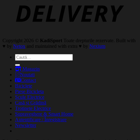
Copyright 2026 ©
KadiSport
Toate drepturile rezervate. Built with
♥ by
Netox
and maintained with extra ♥ by
Nexium
Caută
după:
Magazin
Noutati
Contact
Biciclete
Piese Bicicleta
Scule Electrice
Casă și Grădină
Trotinete Electrice
Supraveghere & Smart Home
Autentificare / Înregistrare
Newsletter