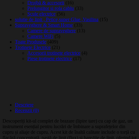
Drujbă & accesorii
(16)
Prelungitor si rola cablu
(33)
Scule electrice
(56)
solutie de lipit , Petice,super Glue ,Vasilina
(15)
Supraveghere & Smart Home
(33)
Camere de supraveghere
(13)
Camere WiFi
(5)
Toate Produsele
(409)
Trotinete Electrice
(21)
Accesorii trotinete electrice
(4)
Piese trotinete electrice
(17)
Descriere
Recenzii (0)
Descoperiți kit-ul complet de brazare (lipire tare) cu cap de gaz, un
instrument esențial pentru lucrări de îmbinare a suprafețelor din
cupru și aliaje de cupru. Acest kit de înaltă calitate include o torță cu
flacără concentrată, pastă de lipit (flux) și bare/tije de lipit, oferind tot