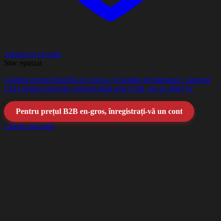
Adauga la favorite
Stoc epuizat
Lumină pentru bicicletă cu claxon, 6 moduri de iluminare, lanternă
LED pentru bicicletă, reîncărcabilă prin USB, far de 4000 W
Pentru prețul B2B en-gros, înregistrați-vă un cont
Citește mai mult