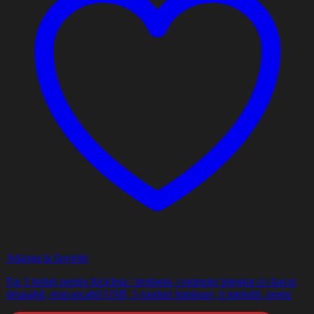
Adauga la favorite
Far 3 leduri pentru bicicleta / trotineta, computer integrat si claxon
detasabil, reincarcabil USB, 5 moduri luminare, 6 melodii, negru