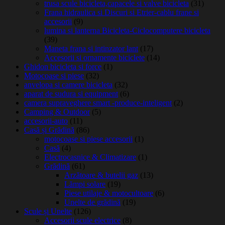
trusa scule bicicleta,capacele si valve bicicleta
(31)
Frana hidraulica si Discuri si Etrier-cablu frane si
accesorii
(9)
lumina si lanterna Bicicleta-Ciclocomputere bicicleta
(39)
Maneta frana si intinzator lant
(17)
Accesorii si ornamente biciclete
(14)
Ghidon bicicleta si force
(1)
Motocoase si piese
(32)
anvelopa si camere bicicleta
(32)
aparat de sudura si equipment
(6)
camera supraveghere smart -produce-inteligent
(2)
Camping & Outdoor
(5)
accesorii-auto
(11)
Casă și Grădină
(86)
motocoase si piese accesorii
(1)
Casă
(4)
Electrocasnice & Climatizare
(1)
Grădină
(61)
Arzătoare & butelii gaz
(13)
Lămpi solare
(19)
Piese utilaje & motocultoare
(6)
Unelte de grădină
(19)
Scule și Unelte
(126)
Accesorii scule electrice
(8)