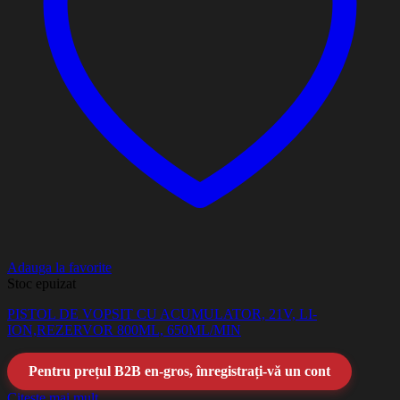
Adauga la favorite
Stoc epuizat
PISTOL DE VOPSIT CU ACUMULATOR, 21V, LI-
ION,REZERVOR 800ML, 650ML/MIN
Pentru prețul B2B en-gros, înregistrați-vă un cont
Citește mai mult