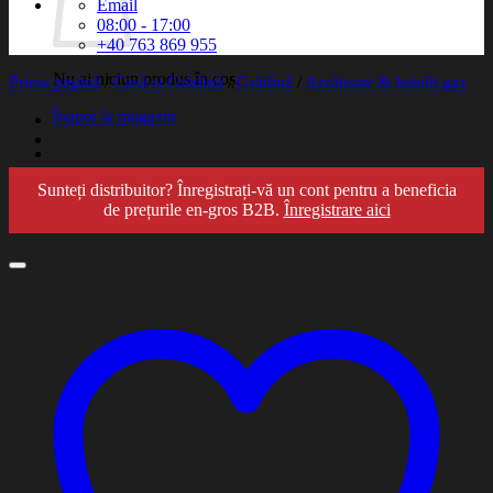
Email
08:00 - 17:00
+40 763 869 955
Nu ai niciun produs în coș.
Prima pagină
/
Casă și Grădină
/
Grădină
/
Arzătoare & butelii gaz
Înapoi la magazin
Sunteți distribuitor? Înregistrați-vă un cont pentru a beneficia
de prețurile en-gros B2B.
Înregistrare aici