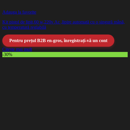
Adauga la favorite
Kit pistol de lipit,60 w,220v Ac ,lipire automată cu o singură mână,
cu temperatură reglabilă
Pentru prețul B2B en-gros, înregistrați-vă un cont
Citește mai mult
-30%