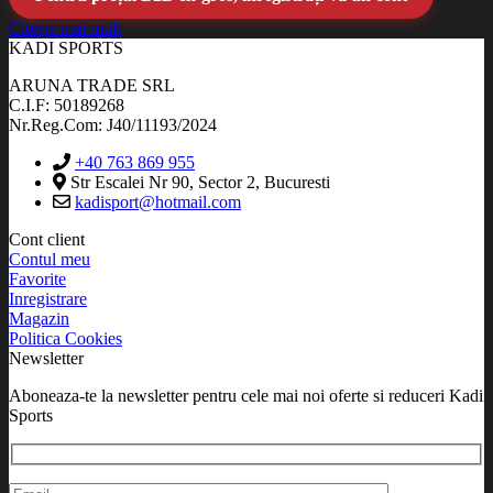
Citește mai mult
KADI SPORTS
ARUNA TRADE SRL
C.I.F: 50189268
Nr.Reg.Com: J40/11193/2024
+40 763 869 955
Str Escalei Nr 90, Sector 2, Bucuresti
kadisport@hotmail.com
Cont client
Contul meu
Favorite
Inregistrare
Magazin
Politica Cookies
Newsletter
Aboneaza-te la newsletter pentru cele mai noi oferte si reduceri Kadi
Sports