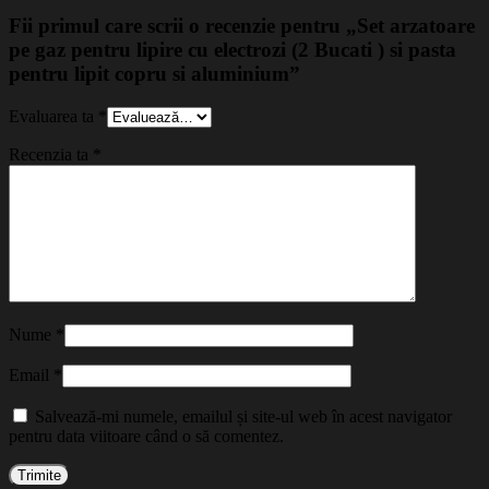
Fii primul care scrii o recenzie pentru „Set arzatoare
pe gaz pentru lipire cu electrozi (2 Bucati ) si pasta
pentru lipit copru si aluminium”
Evaluarea ta
*
Recenzia ta
*
Nume
*
Email
*
Salvează-mi numele, emailul și site-ul web în acest navigator
pentru data viitoare când o să comentez.