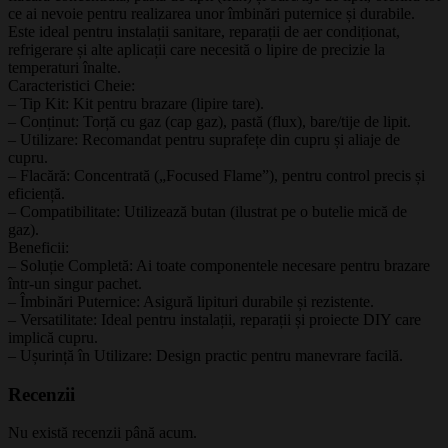
ce ai nevoie pentru realizarea unor îmbinări puternice și durabile.
Este ideal pentru instalații sanitare, reparații de aer condiționat,
refrigerare și alte aplicații care necesită o lipire de precizie la
temperaturi înalte.
Caracteristici Cheie:
– Tip Kit: Kit pentru brazare (lipire tare).
– Conținut: Torță cu gaz (cap gaz), pastă (flux), bare/tije de lipit.
– Utilizare: Recomandat pentru suprafețe din cupru și aliaje de
cupru.
– Flacără: Concentrată („Focused Flame”), pentru control precis și
eficiență.
– Compatibilitate: Utilizează butan (ilustrat pe o butelie mică de
gaz).
Beneficii:
– Soluție Completă: Ai toate componentele necesare pentru brazare
într-un singur pachet.
– Îmbinări Puternice: Asigură lipituri durabile și rezistente.
– Versatilitate: Ideal pentru instalații, reparații și proiecte DIY care
implică cupru.
– Ușurință în Utilizare: Design practic pentru manevrare facilă.
Recenzii
Nu există recenzii până acum.