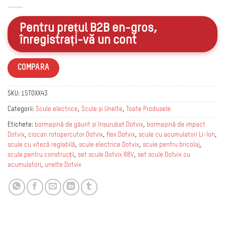
Pentru prețul B2B en-gros,
înregistrați-vă un cont
COMPARA
SKU:
15TOXX43
Categorii:
Scule electrice
,
Scule și Unelte
,
Toate Produsele
Etichete:
bormașină de găurit și înșurubat Dotvix
,
bormașină de impact
Dotvix
,
ciocan rotopercutor Dotvix
,
flex Dotvix
,
scule cu acumulatori Li-Ion
,
scule cu viteză reglabilă
,
scule electrice Dotvix
,
scule pentru bricolaj
,
scule pentru construcții
,
set scule Dotvix 88V
,
set scule Dotvix cu
acumulatori
,
unelte Dotvix