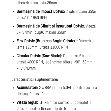
diametru burghiu 26mm
Bormașină de Impact Dotvix:
Cuplu maxim 35Nm,
viteză 0-1650 RPM
Bormașină de Găurit și Înșurubat Dotvix:
Viteză
0-45/min, cuplu maxim 35Nm
Flex Dotvix (Brusless Angle Grinder):
Diametru
lamă 125mm, viteză 11000 RPM
Circular Dotvix (Saw Blade):
Diametru 5 inch,
viteză 4800 RPM, adâncime tăiere -90°: 60mm,
-45°: 40mm
Caracteristici suplimentare:
Acumulatori:
2 x 88V Li-Ion 5.0Ah pentru putere
de lungă durată
Viteză reglabilă:
Permite controlul complet al
vitezei pentru fiecare tip de lucrare