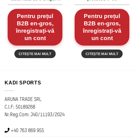
mână, cu temperatură
reglabilă
Pentru prețul
Pentru prețul
B2B en-gros,
B2B en-gros,
înregistrați-vă
înregistrați-vă
un cont
un cont
CITEȘTE MAI MULT
CITEȘTE MAI MULT
KADI SPORTS
ARUNA TRADE SRL
C.I.F: 50189268
Nr.Reg.Com: J40/11193/2024
+40 763 869 955