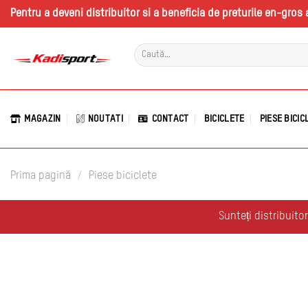
Skip
Pentru a deveni distribuitor si a beneficia de preturile en-gro
to
content
Caută
după:
MAGAZIN
NOUTATI
CONTACT
BICICLETE
PIESE BICIC
Prima pagină
/
Piese biciclete
Sunteți distribuito