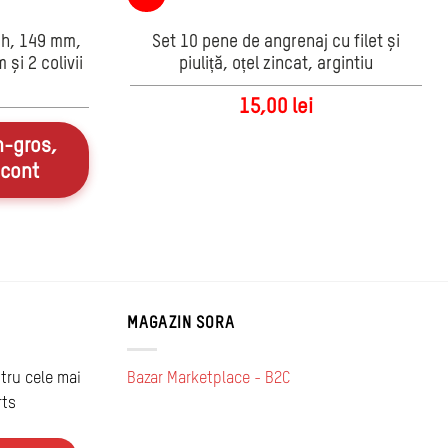
nch, 149 mm,
Set 10 pene de angrenaj cu filet și
și 2 colivii
piuliță, oțel zincat, argintiu
15,00
lei
n-gros,
 cont
MAGAZIN SORA
tru cele mai
Bazar Marketplace - B2C
rts