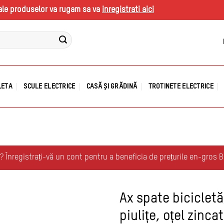
s ale produselor va rugam sa va
inregistrati aici
LETA
SCULE ELECTRICE
CASĂ ȘI GRĂDINĂ
TROTINETE ELECTRICE
r? Înregistrați-vă un cont pentru a beneficia de prețurile en-gros 
Ax spate bicicletă,
piulițe, oțel zinc
Adauga