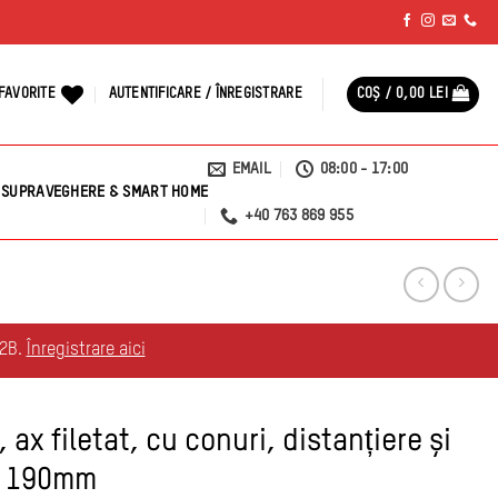
FAVORITE
AUTENTIFICARE / ÎNREGISTRARE
COȘ /
0,00
LEI
EMAIL
08:00 - 17:00
SUPRAVEGHERE & SMART HOME
+40 763 869 955
B2B.
Înregistrare aici
 ax filetat, cu conuri, distanțiere și
at 190mm