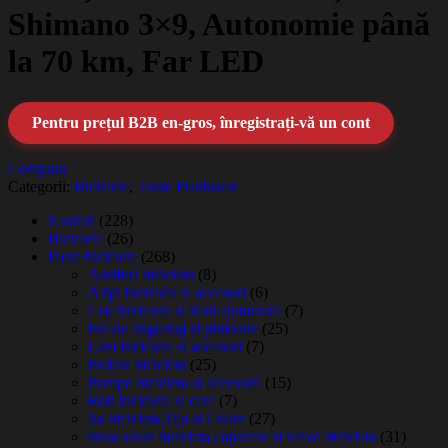
Shimano 3×9, Autonomie până
la 70 km, Far LED
Pentru prețul B2B en-gros, înregistrați-vă un cont
Compara
Categorii:
Biciclete
,
Toate Produsele
Noutati
(228)
Biciclete
(26)
Piese biciclete
(268)
Antifurt bicicleta
(8)
Aripi bicicleta si accesori
(6)
Cric bicicleta si Roti ajutatoare
(7)
Foi de angrenaj si pinioane
(25)
Lant bicicleta si accesori
(7)
Pedale bicicleta
(25)
Pompe bicicleta si accesorii
(15)
Roti bicicleta si cerc
(7)
Sa bicicleta,Tija si Colier
(27)
trusa scule bicicleta,capacele si valve bicicleta
(31)