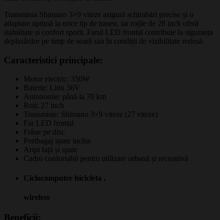
Transmisia Shimano 3×9 viteze asigură schimbări precise și o
adaptare optimă la orice tip de traseu, iar roțile de 28 inch oferă
stabilitate și confort sporit. Farul LED frontal contribuie la siguranța
deplasărilor pe timp de seară sau în condiții de vizibilitate redusă.
Caracteristici principale:
Motor electric: 350W
Baterie: Litiu 36V
Autonomie: până la 70 km
Roți: 27 inch
Transmisie: Shimano 3×9 viteze (27 viteze)
Far LED frontal
Frâne pe disc
Portbagaj spate inclus
Aripi față și spate
Cadru confortabil pentru utilizare urbană și recreativă
Ciclocomputer bicicleta ,
wireless
Beneficii: