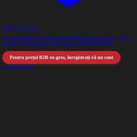
Adauga la favorite
Bicicletă MTB Single Speed 26X240 British Eagle Falcon , Frâne
pe Disc, Suspensie Față, Cadru Oțel, Verde Militar/Negru
Pentru prețul B2B en-gros, înregistrați-vă un cont
Citește mai mult