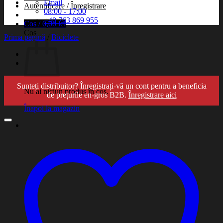
Email
Autentificare / Înregistrare
08:00 - 17:00
+40 763 869 955
Coș /
0,00
lei
Coș
Prima pagină
/
Biciclete
Sunteți distribuitor? Înregistrați-vă un cont pentru a beneficia
Nu ai niciun produs în coș.
de prețurile en-gros B2B.
Înregistrare aici
Înapoi la magazin