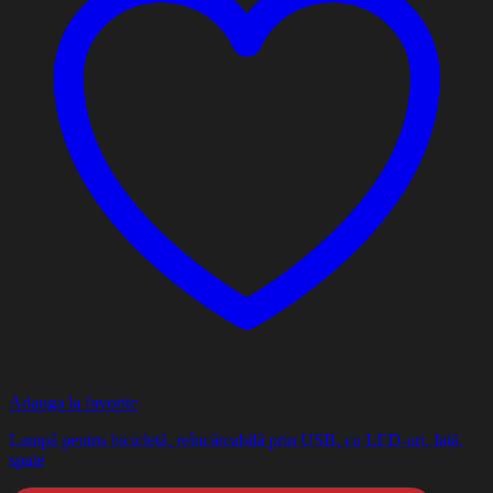
Adauga la favorite
Lampă pentru bicicletă, reîncărcabilă prin USB, cu LED-uri, față,
spate