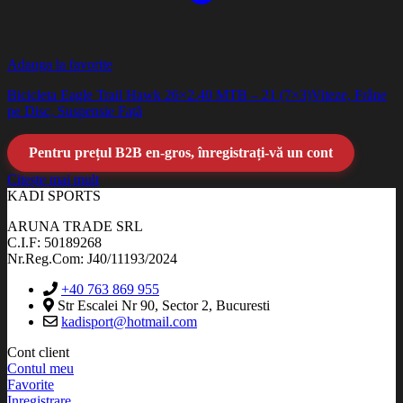
Adauga la favorite
Bicicleta Eagle Trail Hawk 26×2.40 MTB – 21 (7×3)Viteze, Frâne
pe Disc, Suspensie Față
Pentru prețul B2B en-gros, înregistrați-vă un cont
Citește mai mult
KADI SPORTS
ARUNA TRADE SRL
C.I.F: 50189268
Nr.Reg.Com: J40/11193/2024
+40 763 869 955
Str Escalei Nr 90, Sector 2, Bucuresti
kadisport@hotmail.com
Cont client
Contul meu
Favorite
Inregistrare