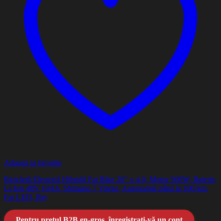
Adauga la favorite
Bicicletă Electrică Hibridă Fat Bike 26″ x 4.0, Motor 500W, Baterie
Li-Ion 48V 10Ah, Shimano 7 Viteze, Autonomie până la 100 km,
Far LED, Bej
Pentru prețul B2B en-gros, înregistrați-vă un cont