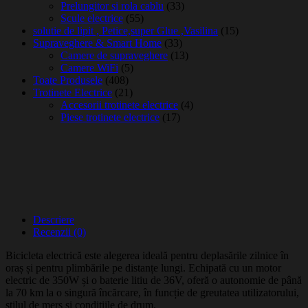
Prelungitor si rola cablu
(33)
Scule electrice
(55)
solutie de lipit , Petice,super Glue ,Vasilina
(15)
Supraveghere & Smart Home
(33)
Camere de supraveghere
(13)
Camere WiFi
(5)
Toate Produsele
(408)
Trotinete Electrice
(21)
Accesorii trotinete electrice
(4)
Piese trotinete electrice
(17)
Descriere
Recenzii (0)
Bicicleta electrică este alegerea ideală pentru deplasările zilnice în
oraș și pentru plimbările pe distanțe lungi. Echipată cu un motor
electric de 350W și o baterie litiu de 36V, oferă o autonomie de până
la 70 km la o singură încărcare, în funcție de greutatea utilizatorului,
stilul de mers și condițiile de drum.