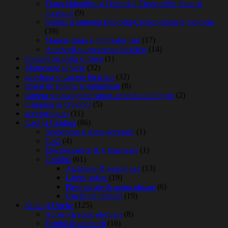
Frana hidraulica si Discuri si Etrier-cablu frane si
accesorii
(9)
lumina si lanterna Bicicleta-Ciclocomputere bicicleta
(39)
Maneta frana si intinzator lant
(17)
Accesorii si ornamente biciclete
(14)
Ghidon bicicleta si force
(1)
Motocoase si piese
(32)
anvelopa si camere bicicleta
(32)
aparat de sudura si equipment
(8)
camera supraveghere smart -produce-inteligent
(2)
Camping & Outdoor
(5)
accesorii-auto
(11)
Casă și Grădină
(86)
motocoase si piese accesorii
(1)
Casă
(4)
Electrocasnice & Climatizare
(1)
Grădină
(61)
Arzătoare & butelii gaz
(13)
Lămpi solare
(19)
Piese utilaje & motocultoare
(6)
Unelte de grădină
(19)
Scule și Unelte
(125)
Accesorii scule electrice
(8)
Drujbă & accesorii
(16)