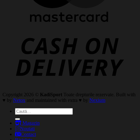
Copyright 2026 ©
KadiSport
Toate drepturile rezervate. Built with
♥ by
Netox
and maintained with extra ♥ by
Nexium
Caută
după:
Magazin
Noutati
Contact
Biciclete