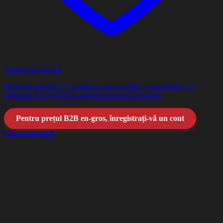
Adauga la favorite
Bicicletă urbană 27.5 rapidă și manevrabilă, compatibilă și cu
utilizarea în regim fixie datorită butucului flip-flop.
Pentru prețul B2B en-gros, înregistrați-vă un cont
Citește mai mult