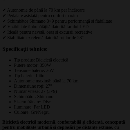
✔ Autonomie de până la 70 km per încărcare
✔ Pedalare asistată pentru confort maxim
✔ Schimbător Shimano 3×9 pentru performanță și fiabilitate
✔ Vizibilitate îmbunătățită datorită farului LED
✔ Ideală pentru navetă, oraș și excursii recreative
✔ Stabilitate excelentă datorită roților de 28″
Specificații tehnice:
Tip produs: Bicicletă electrică
Putere motor: 350W
Tensiune baterie: 36V
Tip baterie: Litiu
Autonomie maximă: până la 70 km
Dimensiune roți: 27″
Număr viteze: 27 (3×9)
Schimbător: Shimano
Sistem frânare: Disc
Iluminare: Far LED
Culoare: Gri/Negru
Bicicletă electrică modernă, confortabilă și eficientă, concepută
pentru mobilitate urbană și deplasări pe distanțe extinse, cu