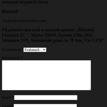
autonomie de până la 70 km.
Recenzii
Nu există recenzii până acum.
Fii primul care scrii o recenzie pentru „Bicicletă
Electrică 27″– Motor 350W, Baterie Litiu 36V,
Shimano 3×9, Autonomie până la 70 km, Far LED”
Evaluarea ta
*
Recenzia ta
*
Nume
*
Email
*