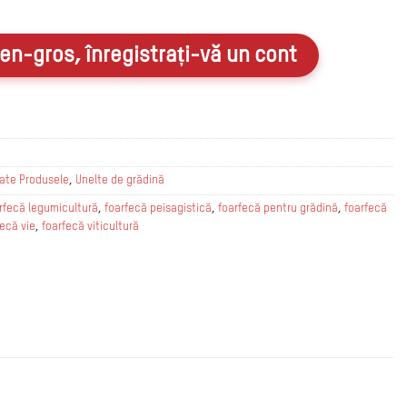
en-gros, înregistrați-vă un cont
ate Produsele
,
Unelte de grădină
rfecă legumicultură
,
foarfecă peisagistică
,
foarfecă pentru grădină
,
foarfecă
fecă vie
,
foarfecă viticultură