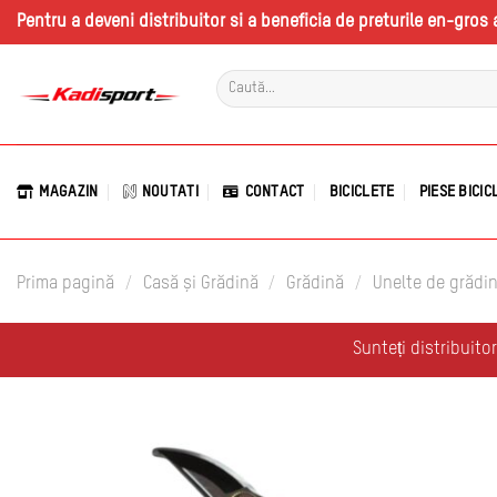
Skip
Pentru a deveni distribuitor si a beneficia de preturile en-gro
to
content
Caută
după:
MAGAZIN
NOUTATI
CONTACT
BICICLETE
PIESE BICIC
Prima pagină
/
Casă și Grădină
/
Grădină
/
Unelte de grădi
Sunteți distribuito