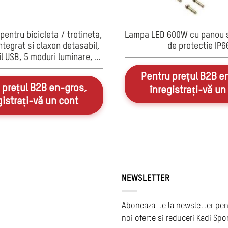
 pentru bicicleta / trotineta,
Lampa LED 600W cu panou so
tegrat si claxon detasabil,
de protectie IP6
l USB, 5 moduri luminare, 6
melodii, negru
Pentru prețul B2B e
 prețul B2B en-gros,
înregistrați-vă un
gistrați-vă un cont
NEWSLETTER
Aboneaza-te la newsletter pen
noi oferte si reduceri Kadi Spo