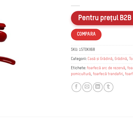
la
favorite
Pentru prețul B2B 
COMPARA
SKU:
15TOKX68
Categorii:
Casă și Grădină
,
Grădină
,
To
Etichete:
foarfecă arc de rezervă
,
foa
pomicultură
,
foarfecă trandafiri
,
foar