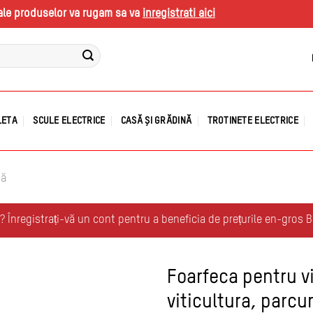
s ale produselor va rugam sa va
inregistrati aici
LETA
SCULE ELECTRICE
CASĂ ȘI GRĂDINĂ
TROTINETE ELECTRICE
nă
r? Înregistrați-vă un cont pentru a beneficia de prețurile en-gros 
Foarfeca pentru vi
viticultura, parcur
Adauga