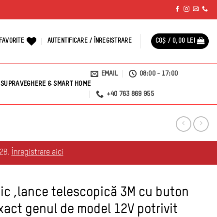
FAVORITE
AUTENTIFICARE / ÎNREGISTRARE
COȘ /
0,00
LEI
EMAIL
08:00 - 17:00
SUPRAVEGHERE & SMART HOME
+40 763 869 955
B2B.
Înregistrare aici
ric ,lance telescopică 3M cu buton
xact genul de model 12V potrivit