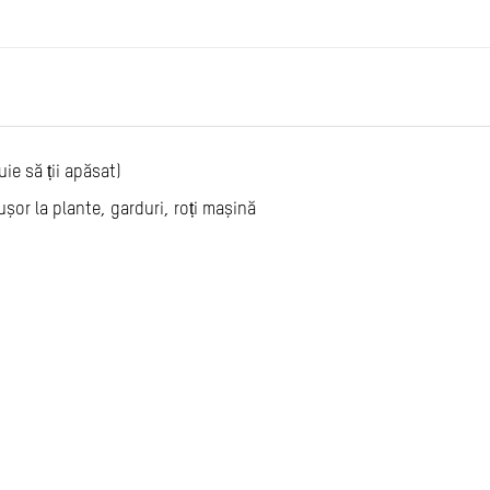
e să ții apăsat)
șor la plante, garduri, roți mașină