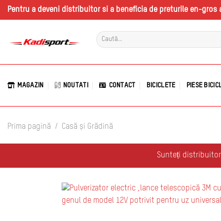
Skip
Pentru a deveni distribuitor si a beneficia de preturile en-gro
to
content
Caută
după:
MAGAZIN
NOUTATI
CONTACT
BICICLETE
PIESE BICIC
/
Prima pagină
Casă și Grădină
Sunteți distribuito