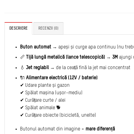
DESCRIERE
RECENZII (0)
Buton automat
→ apeși și curge apa continuu (nu trebui
📏
Tijă lungă metalică (lance telescopică)
→
3M
ajungi u
💧
Jet reglabil
→ de la ceață fină la jet mai concentrat
🔌
Alimentare electrică (12V / baterie)
✔ Udare plante și gazon
✔ Spălat mașina (ușor–mediu)
✔ Curățare curte / alei
✔ Spălat animale 🐕
✔ Curățare obiecte (bicicletă, unelte)
Butonul automat din imagine =
mare diferență