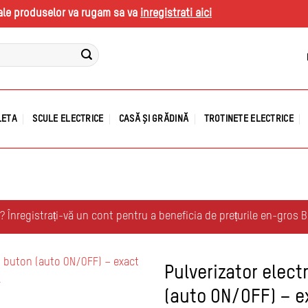
s ale produselor va rugam sa va
inregistrati aici
LETA
SCULE ELECTRICE
CASĂ ȘI GRĂDINĂ
TROTINETE ELECTRICE
r? Înregistrați-vă un cont pentru a beneficia de prețurile en-gros 
Pulverizator elect
(auto ON/OFF) – e
Adauga