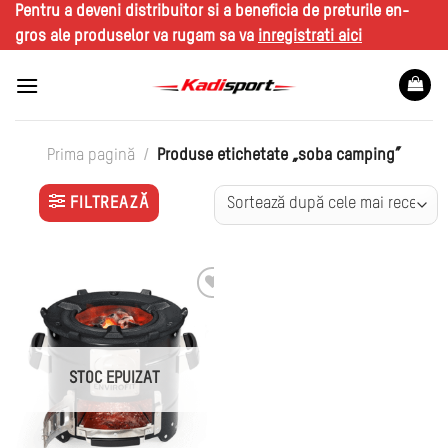
Skip
Pentru a deveni distribuitor si a beneficia de preturile en-
to
gros ale produselor va rugam sa va
inregistrati aici
content
/
Prima pagină
Produse etichetate „soba camping”
FILTREAZĂ
STOC EPUIZAT