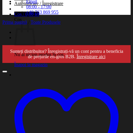
Email
Autentificare / Înregistrare
08:00 - 17:00
+40 763 869 955
Coș /
0,00
lei
Coș
Prima pagină
/
Toate Produsele
Sunteți distribuitor? Înregistrați-vă un cont pentru a beneficia
Nu ai niciun produs în coș.
de prețurile en-gros B2B.
Înregistrare aici
Înapoi la magazin