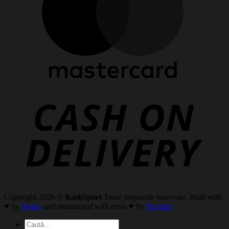
Copyright 2026 ©
KadiSport
Toate drepturile rezervate. Built with
♥ by
Netox
and maintained with extra ♥ by
Nexium
Caută