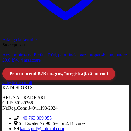
Adauga la favorite
Stoc epuizat
Arzator pirostrie Elefant R04, patru inele, gaz, propan-butan, putere
20.8 kW, 4 arzatoare
Pentru prețul B2B en-gros, înregistrați-vă un cont
Citește mai mult
KADI SPORTS
ARUNA TRADE SRL
C.I.F: 50189268
Nr.Reg.Com: J40/11193/2024
+40 763 869 955
Str Escalei Nr 90, Sector 2, Bucuresti
kadisport@hotmail.com