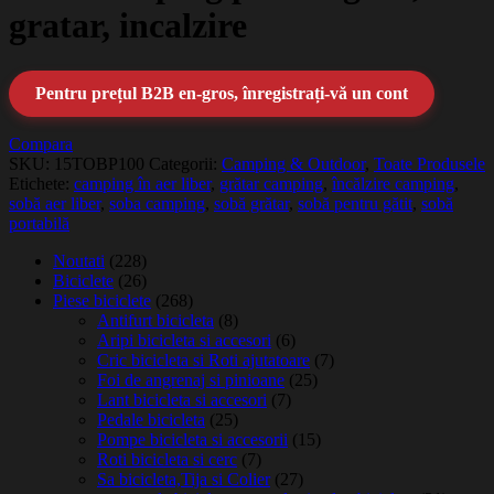
gratar, incalzire
Pentru prețul B2B en-gros, înregistrați-vă un cont
Compara
SKU:
15TOBP100
Categorii:
Camping & Outdoor
,
Toate Produsele
Etichete:
camping în aer liber
,
grătar camping
,
încălzire camping
,
sobă aer liber
,
soba camping
,
sobă grătar
,
sobă pentru gătit
,
sobă
portabilă
Noutati
(228)
Biciclete
(26)
Piese biciclete
(268)
Antifurt bicicleta
(8)
Aripi bicicleta si accesori
(6)
Cric bicicleta si Roti ajutatoare
(7)
Foi de angrenaj si pinioane
(25)
Lant bicicleta si accesori
(7)
Pedale bicicleta
(25)
Pompe bicicleta si accesorii
(15)
Roti bicicleta si cerc
(7)
Sa bicicleta,Tija si Colier
(27)