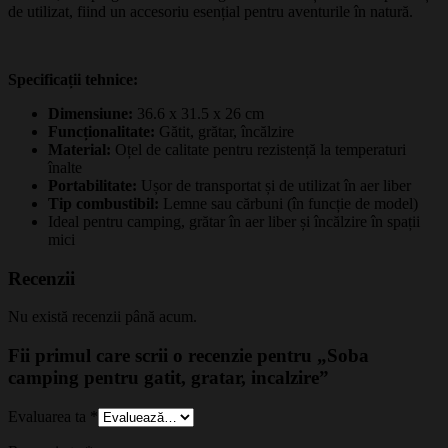
de utilizat, fiind un accesoriu esențial pentru aventurile în natură.
Specificații tehnice:
Dimensiune:
36.6 x 31.5 x 26 cm
Funcționalitate:
Gătit, grătar, încălzire
Material:
Oțel de calitate pentru rezistență la temperaturi
înalte
Portabilitate:
Ușor de transportat și de utilizat în aer liber
Tip combustibil:
Lemne sau cărbuni (în funcție de model)
Ideal pentru camping, grătar în aer liber și încălzire în spații
mici
Recenzii
Nu există recenzii până acum.
Fii primul care scrii o recenzie pentru „Soba
camping pentru gatit, gratar, incalzire”
Evaluarea ta
*