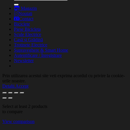
după:
Magazin
Noutati
Contact
Biciclete
Piese Bicicleta
Scule Electrice
Casă și Grădină
Trotinete Electrice
Supraveghere & Smart Home
Autentificare / Înregistrare
Newsletter
Prin utilizarea acestui site veti exprima acordul cu privire la cookie-
urile noastre.
Detalii
Accept
Select at least 2 products
to compare
View comparison