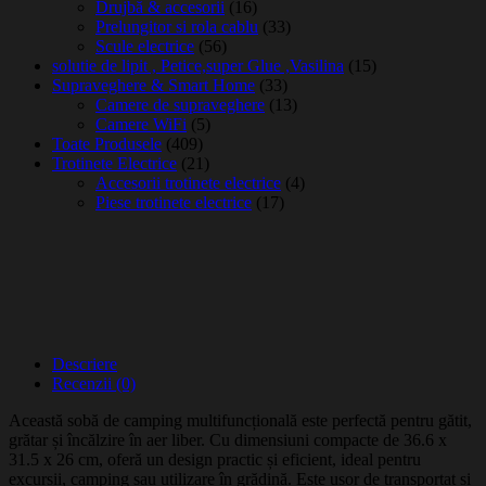
Drujbă & accesorii
(16)
Prelungitor si rola cablu
(33)
Scule electrice
(56)
solutie de lipit , Petice,super Glue ,Vasilina
(15)
Supraveghere & Smart Home
(33)
Camere de supraveghere
(13)
Camere WiFi
(5)
Toate Produsele
(409)
Trotinete Electrice
(21)
Accesorii trotinete electrice
(4)
Piese trotinete electrice
(17)
Descriere
Recenzii (0)
Această sobă de camping multifuncțională este perfectă pentru gătit,
grătar și încălzire în aer liber. Cu dimensiuni compacte de 36.6 x
31.5 x 26 cm, oferă un design practic și eficient, ideal pentru
excursii, camping sau utilizare în grădină. Este ușor de transportat și