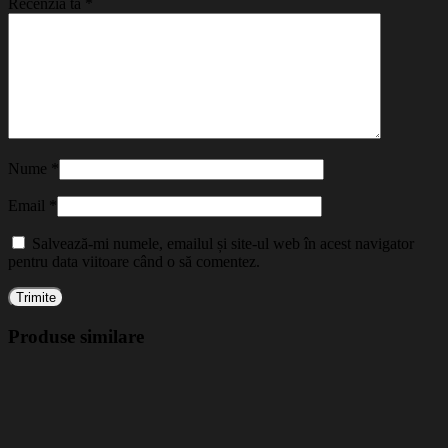
Recenzia ta
*
Nume
*
Email
*
Salvează-mi numele, emailul și site-ul web în acest navigator
pentru data viitoare când o să comentez.
Produse similare