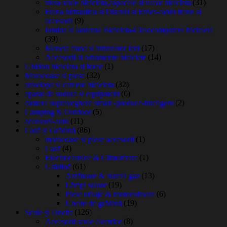
trusa scule bicicleta,capacele si valve bicicleta
(31)
Frana hidraulica si Discuri si Etrier-cablu frane si
accesorii
(9)
lumina si lanterna Bicicleta-Ciclocomputere bicicleta
(39)
Maneta frana si intinzator lant
(17)
Accesorii si ornamente biciclete
(14)
Ghidon bicicleta si force
(1)
Motocoase si piese
(32)
anvelopa si camere bicicleta
(32)
aparat de sudura si equipment
(6)
camera supraveghere smart -produce-inteligent
(2)
Camping & Outdoor
(5)
accesorii-auto
(11)
Casă și Grădină
(86)
motocoase si piese accesorii
(1)
Casă
(4)
Electrocasnice & Climatizare
(1)
Grădină
(61)
Arzătoare & butelii gaz
(13)
Lămpi solare
(19)
Piese utilaje & motocultoare
(6)
Unelte de grădină
(19)
Scule și Unelte
(126)
Accesorii scule electrice
(8)