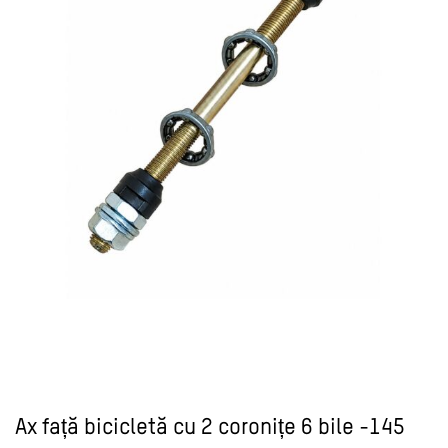
Ax față bicicletă cu 2 coronițe 6 bile -145