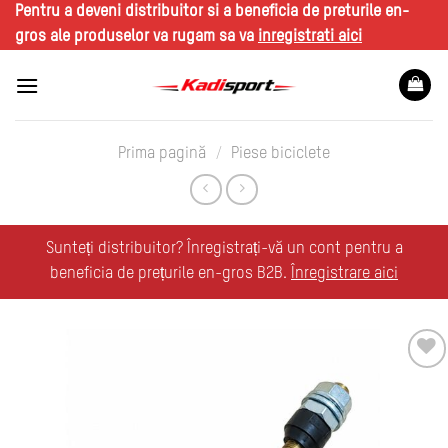
Skip
Pentru a deveni distribuitor si a beneficia de preturile en-
to
gros ale produselor va rugam sa va
inregistrati aici
content
Prima pagină
/
Piese biciclete
Sunteți distribuitor? Înregistrați-vă un cont pentru a
beneficia de prețurile en-gros B2B.
Înregistrare aici
Adauga
la
favorite