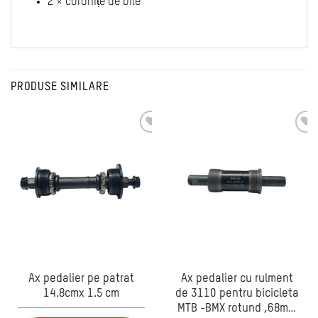
2 × coro­nițe de bile
PRODUSE SIMILARE
Ax pedalier pe patrat
Ax pedalier cu rulment
14.8cmx 1.5 cm
de 3110 pentru bicicleta
MTB -BMX rotund ,68mm