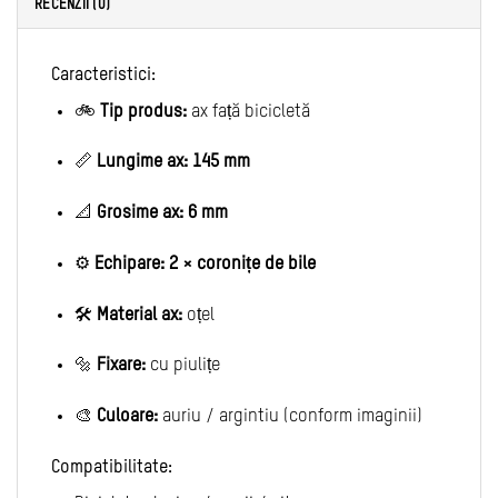
RECENZII (0)
Caracteristici:
🚲
Tip produs:
ax față bicicletă
📏
Lungime ax:
145 mm
📐
Grosime ax:
6 mm
⚙️
Echipare:
2 × coro­nițe de bile
🛠
Material ax:
oțel
🔩
Fixare:
cu piulițe
🎨
Culoare:
auriu / argintiu (conform imaginii)
Compatibilitate: