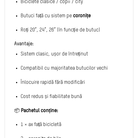
Biciclete clasice / copii / city
Butuci față cu sistem pe
coro­nițe
Roți 20”, 24”, 26” (în funcție de butuc)
Avantaje:
Sistem clasic, ușor de întreținut
Compatibil cu majoritatea butucilor vechi
Înlocuire rapidă fără modificări
Cost redus și fiabilitate bună
📦
Pachetul conține:
1 × ax față bicicletă