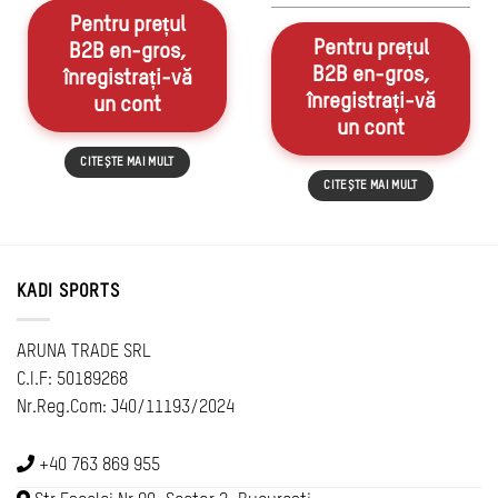
,37 x24T-l-142-R
Pentru prețul
Pentru prețul
B2B en-gros,
B2B en-gros,
înregistrați-vă
înregistrați-vă
un cont
un cont
CITEȘTE MAI MULT
CITEȘTE MAI MULT
KADI SPORTS
ARUNA TRADE SRL
C.I.F: 50189268
Nr.Reg.Com: J40/11193/2024
+40 763 869 955