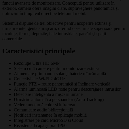
funcții avansate de monitorizare. Concepută pentru utilizare în
exterior, camera oferă imagini clare, supraveghere panoramică și
notificări în timp real direct pe telefonul mobil.
Sistemul dispune de trei obiective pentru acoperire extinsă și
urmărire inteligentă a mișcării, oferind o securitate superioară pentru
locuințe, ferme, depozite, hale industriale, parcări și spații
comerciale.
Caracteristici principale
Rezoluție Ultra HD 6MP
Sistem cu 4 camere pentru monitorizare extinsă
Alimentare prin panou solar și baterie reîncărcabilă
Conectivitate Wi-Fi 2.4GHz
Funcție PTZ – rotire panoramică și înclinare verticală
Alarmă luminoasă LED roșie pentru descurajarea intrușilor
Detectare inteligentă a mișcării umane
Urmărire automată a persoanelor (Auto Tracking)
Vedere nocturnă color și infraroșu
Comunicare audio bidirecțională
Notificări instantanee în aplicația mobilă
Înregistrare pe card MicroSD și Cloud
Rezistență la apă și praf IP66