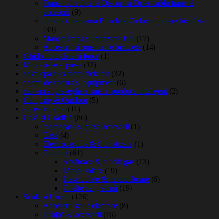
Frana hidraulica si Discuri si Etrier-cablu frane si
accesorii
(9)
lumina si lanterna Bicicleta-Ciclocomputere bicicleta
(39)
Maneta frana si intinzator lant
(17)
Accesorii si ornamente biciclete
(14)
Ghidon bicicleta si force
(1)
Motocoase si piese
(32)
anvelopa si camere bicicleta
(32)
aparat de sudura si equipment
(6)
camera supraveghere smart -produce-inteligent
(2)
Camping & Outdoor
(5)
accesorii-auto
(11)
Casă și Grădină
(86)
motocoase si piese accesorii
(1)
Casă
(4)
Electrocasnice & Climatizare
(1)
Grădină
(61)
Arzătoare & butelii gaz
(13)
Lămpi solare
(19)
Piese utilaje & motocultoare
(6)
Unelte de grădină
(19)
Scule și Unelte
(126)
Accesorii scule electrice
(8)
Drujbă & accesorii
(16)