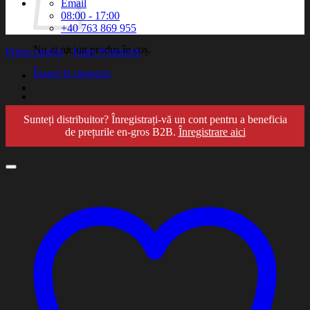
Email
08:00 - 17:00
+40 763 869 955
Nu ai niciun produs în coș.
Prima pagină
/
Toate Produsele
Înapoi la magazin
Sunteți distribuitor? Înregistrați-vă un cont pentru a beneficia
de prețurile en-gros B2B.
Înregistrare aici