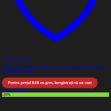
Adauga la favorite
Pedale bicicleta, aliaj de aluminiu, 9/16 inch, rulmenti DU, pentru
BMX MTB, Negru
Pentru prețul B2B en-gros, înregistrați-vă un cont
Citește mai mult
-29%