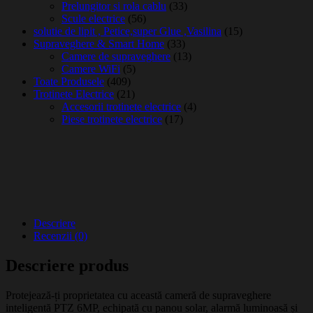
Prelungitor si rola cablu
(33)
Scule electrice
(56)
solutie de lipit , Petice,super Glue ,Vasilina
(15)
Supraveghere & Smart Home
(33)
Camere de supraveghere
(13)
Camere WiFi
(5)
Toate Produsele
(409)
Trotinete Electrice
(21)
Accesorii trotinete electrice
(4)
Piese trotinete electrice
(17)
Descriere
Recenzii (0)
Descriere produs
Protejează-ți proprietatea cu această cameră de supraveghere
inteligentă PTZ 6MP, echipată cu panou solar, alarmă luminoasă și