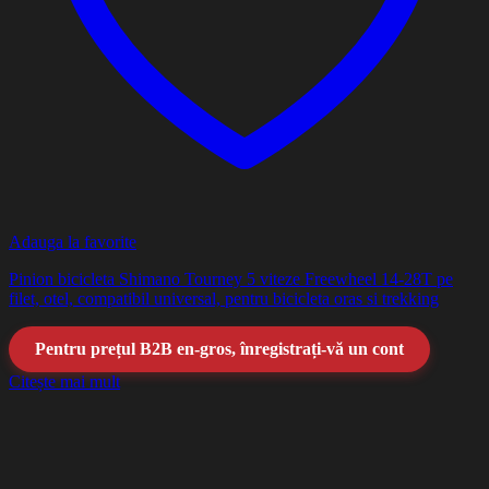
Adauga la favorite
Pinion bicicleta Shimano Tourney 5 viteze Freewheel 14-28T pe
filet, otel, compatibil universal, pentru bicicleta oras si trekking
Pentru prețul B2B en-gros, înregistrați-vă un cont
Citește mai mult