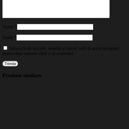
Nume
*
Email
*
Salvează-mi numele, emailul și site-ul web în acest navigator
pentru data viitoare când o să comentez.
Produse similare