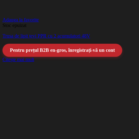
Adauga la favorite
Stoc epuizat
Trusa de lipit țevi PPR cu 2 acumulatori 48V
Pentru prețul B2B en-gros, înregistrați-vă un cont
Citește mai mult