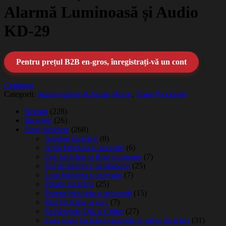
Alarmă Luminoasă și Audio
KD-29
Pentru prețul B2B en-gros, înregistrați-vă un cont
Compara
Categorii:
Supraveghere & Smart Home
,
Toate Produsele
Noutati
(228)
Biciclete
(26)
Piese biciclete
(268)
Antifurt bicicleta
(8)
Aripi bicicleta si accesori
(6)
Cric bicicleta si Roti ajutatoare
(7)
Foi de angrenaj si pinioane
(25)
Lant bicicleta si accesori
(7)
Pedale bicicleta
(25)
Pompe bicicleta si accesorii
(15)
Roti bicicleta si cerc
(7)
Sa bicicleta,Tija si Colier
(27)
trusa scule bicicleta,capacele si valve bicicleta
(31)