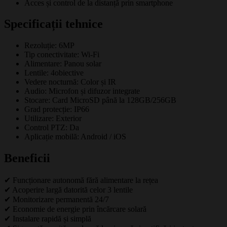
Acces și control de la distanță prin smartphone
Specificații tehnice
Rezoluție: 6MP
Tip conectivitate: Wi-Fi
Alimentare: Panou solar
Lentile: 4obiective
Vedere nocturnă: Color și IR
Audio: Microfon și difuzor integrate
Stocare: Card MicroSD până la 128GB/256GB
Grad protecție: IP66
Utilizare: Exterior
Control PTZ: Da
Aplicație mobilă: Android / iOS
Beneficii
✔ Funcționare autonomă fără alimentare la rețea
✔ Acoperire largă datorită celor 3 lentile
✔ Monitorizare permanentă 24/7
✔ Economie de energie prin încărcare solară
✔ Instalare rapidă și simplă