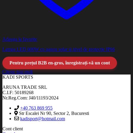
Adauga la favorite
Lampa LED 600W cu panou solar si nivel de protectie IP66
Pentru prețul B2B en-gros, înregistrați-vă un cont
Citește mai mult
KADI SPORTS
ARUNA TRADE SRL
C.I.F: 50189268
Nr.Reg.Com: J40/11193/2024
+40 763 869 955
Str Escalei Nr 90, Sector 2, Bucuresti
kadisport@hotmail.com
Cont client