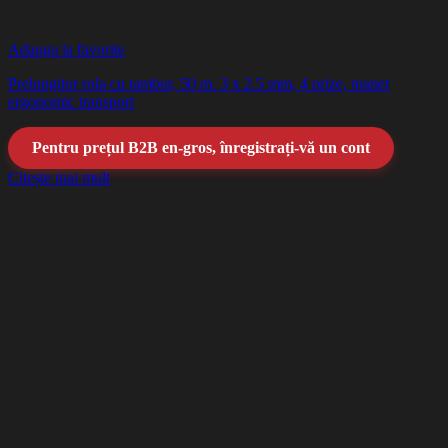
Adauga la favorite
Prelungitor rola cu tambur, 50 m. 3 x 2.5 mm, 4 prize, maner
ergonomic transport
Pentru prețul B2B en-gros, înregistrați-vă un cont
Citește mai mult