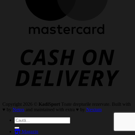
Copyright 2026 ©
KadiSport
Toate drepturile rezervate. Built with
♥ by
Netox
and maintained with extra ♥ by
Nexium
Caută
după:
Magazin