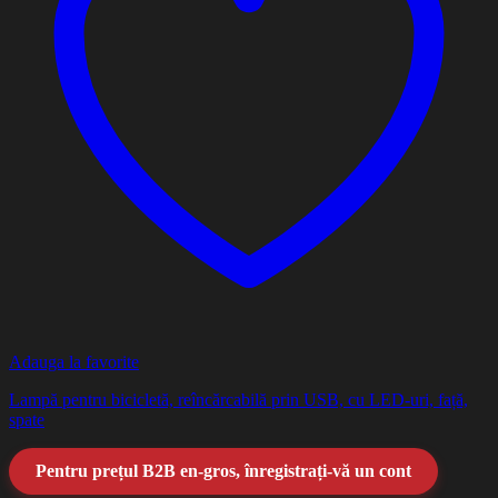
Adauga la favorite
Lampă pentru bicicletă, reîncărcabilă prin USB, cu LED-uri, față,
spate
Pentru prețul B2B en-gros, înregistrați-vă un cont