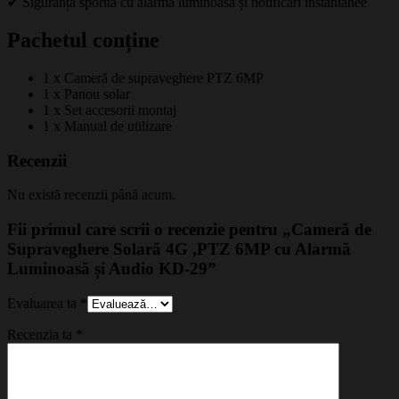
✔ Siguranță sporită cu alarmă luminoasă și notificări instantanee
Pachetul conține
1 x Cameră de supraveghere PTZ 6MP
1 x Panou solar
1 x Set accesorii montaj
1 x Manual de utilizare
Recenzii
Nu există recenzii până acum.
Fii primul care scrii o recenzie pentru „Cameră de
Supraveghere Solară 4G ,PTZ 6MP cu Alarmă
Luminoasă și Audio KD-29”
Evaluarea ta
*
Recenzia ta
*