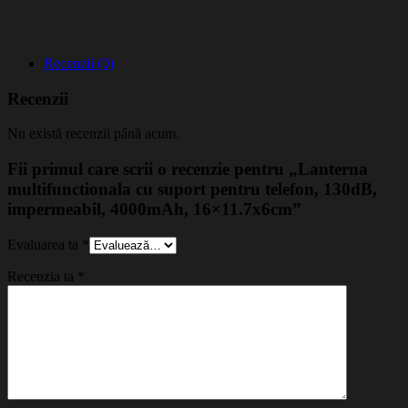
Recenzii (0)
Recenzii
Nu există recenzii până acum.
Fii primul care scrii o recenzie pentru „Lanterna
multifunctionala cu suport pentru telefon, 130dB,
impermeabil, 4000mAh, 16×11.7x6cm”
Evaluarea ta
*
Recenzia ta
*