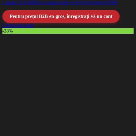
Lampa LED 400W cu panou solar si nivel de protectie IP66
Pentru prețul B2B en-gros, înregistrați-vă un cont
Citește mai mult
-28%