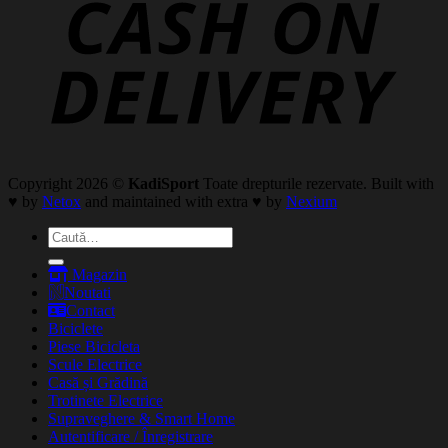
Copyright 2026 ©
KadiSport
Toate drepturile rezervate. Built with
♥ by
Netox
and maintained with extra ♥ by
Nexium
Caută
după:
Magazin
Noutati
Contact
Biciclete
Piese Bicicleta
Scule Electrice
Casă și Grădină
Trotinete Electrice
Supraveghere & Smart Home
Autentificare / Înregistrare