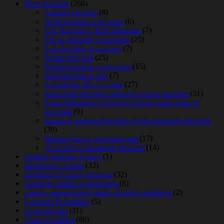
Piese biciclete
(268)
Antifurt bicicleta
(8)
Aripi bicicleta si accesori
(6)
Cric bicicleta si Roti ajutatoare
(7)
Foi de angrenaj si pinioane
(25)
Lant bicicleta si accesori
(7)
Pedale bicicleta
(25)
Pompe bicicleta si accesorii
(15)
Roti bicicleta si cerc
(7)
Sa bicicleta,Tija si Colier
(27)
trusa scule bicicleta,capacele si valve bicicleta
(31)
Frana hidraulica si Discuri si Etrier-cablu frane si
accesorii
(9)
lumina si lanterna Bicicleta-Ciclocomputere bicicleta
(39)
Maneta frana si intinzator lant
(17)
Accesorii si ornamente biciclete
(14)
Ghidon bicicleta si force
(1)
Motocoase si piese
(32)
anvelopa si camere bicicleta
(32)
aparat de sudura si equipment
(8)
camera supraveghere smart -produce-inteligent
(2)
Camping & Outdoor
(5)
accesorii-auto
(11)
Casă și Grădină
(86)