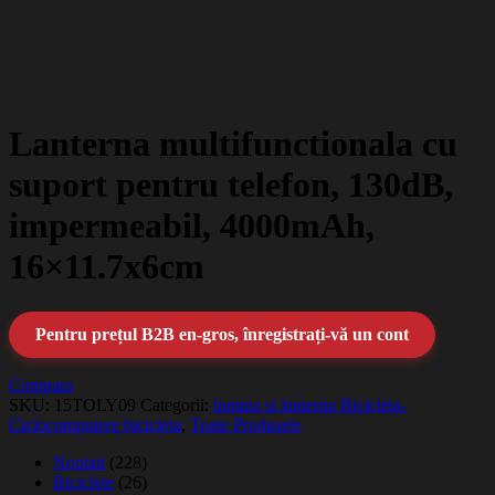
Lanterna multifunctionala cu
suport pentru telefon, 130dB,
impermeabil, 4000mAh,
16×11.7x6cm
Pentru prețul B2B en-gros, înregistrați-vă un cont
Compara
SKU:
15TOLY09
Categorii:
lumina si lanterna Bicicleta-
Ciclocomputere bicicleta
,
Toate Produsele
Noutati
(228)
Biciclete
(26)