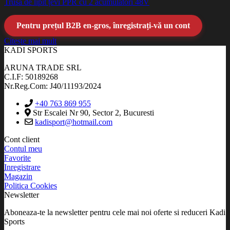
Trusa de lipit țevi PPR cu 2 acumulatori 48V
Pentru prețul B2B en-gros, înregistrați-vă un cont
Citește mai mult
KADI SPORTS
ARUNA TRADE SRL
C.I.F: 50189268
Nr.Reg.Com: J40/11193/2024
+40 763 869 955
Str Escalei Nr 90, Sector 2, Bucuresti
kadisport@hotmail.com
Cont client
Contul meu
Favorite
Inregistrare
Magazin
Politica Cookies
Newsletter
Aboneaza-te la newsletter pentru cele mai noi oferte si reduceri Kadi
Sports