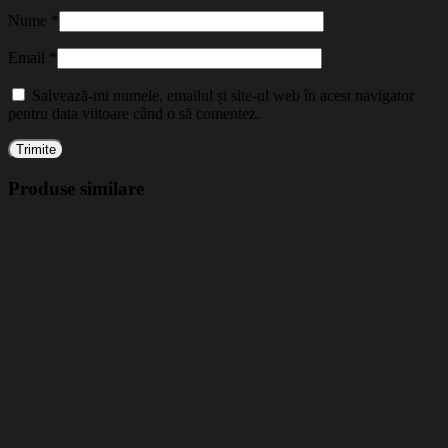
Nume
*
Email
*
Salvează-mi numele, emailul și site-ul web în acest navigator
pentru data viitoare când o să comentez.
Produse similare