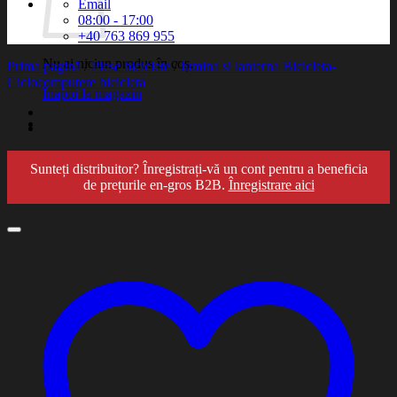
Email
08:00 - 17:00
+40 763 869 955
Nu ai niciun produs în coș.
Prima pagină
/
Piese biciclete
/
lumina si lanterna Bicicleta-
Ciclocomputere bicicleta
Înapoi la magazin
Sunteți distribuitor? Înregistrați-vă un cont pentru a beneficia
de prețurile en-gros B2B.
Înregistrare aici