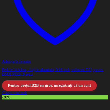
Adauga la favorite
Pedale bicicleta, aliaj de aluminiu, 9/16 inch, rulmenti DU, pentru
BMX MTB, Negru
Pentru prețul B2B en-gros, înregistrați-vă un cont
Citește mai mult
-30%