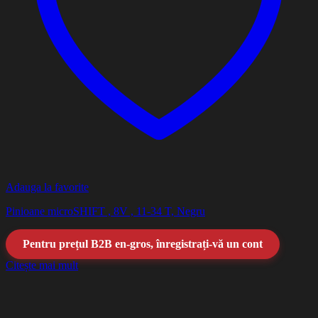
Adauga la favorite
Pinioane microSHIFT , 8V , 11-34 T, Negru
Pentru prețul B2B en-gros, înregistrați-vă un cont
Citește mai mult