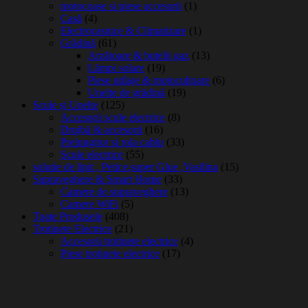
motocoase si piese accesorii
(1)
Casă
(4)
Electrocasnice & Climatizare
(1)
Grădină
(61)
Arzătoare & butelii gaz
(13)
Lămpi solare
(19)
Piese utilaje & motocultoare
(6)
Unelte de grădină
(19)
Scule și Unelte
(125)
Accesorii scule electrice
(8)
Drujbă & accesorii
(16)
Prelungitor si rola cablu
(33)
Scule electrice
(55)
solutie de lipit , Petice,super Glue ,Vasilina
(15)
Supraveghere & Smart Home
(33)
Camere de supraveghere
(13)
Camere WiFi
(5)
Toate Produsele
(408)
Trotinete Electrice
(21)
Accesorii trotinete electrice
(4)
Piese trotinete electrice
(17)