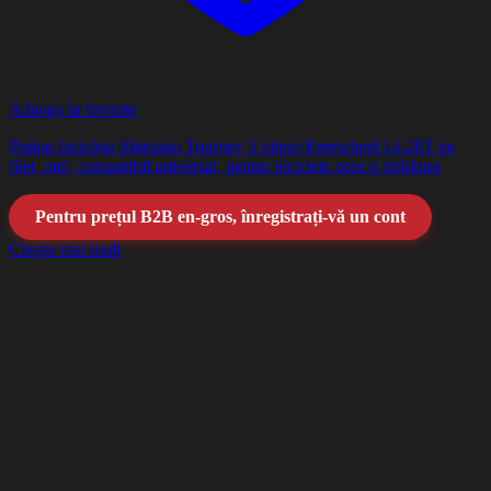
Adauga la favorite
Pinion bicicleta Shimano Tourney 5 viteze Freewheel 14-28T pe
filet, otel, compatibil universal, pentru bicicleta oras si trekking
Pentru prețul B2B en-gros, înregistrați-vă un cont
Citește mai mult