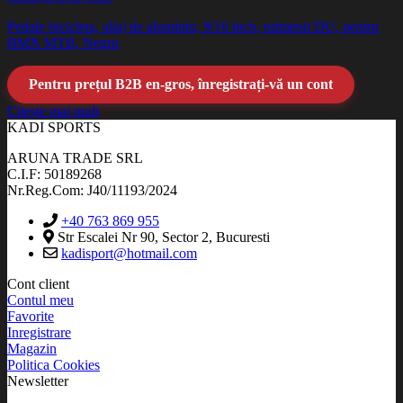
Pedale bicicleta, aliaj de aluminiu, 9/16 inch, rulmenti DU, pentru
BMX MTB, Negru
Pentru prețul B2B en-gros, înregistrați-vă un cont
Citește mai mult
KADI SPORTS
ARUNA TRADE SRL
C.I.F: 50189268
Nr.Reg.Com: J40/11193/2024
+40 763 869 955
Str Escalei Nr 90, Sector 2, Bucuresti
kadisport@hotmail.com
Cont client
Contul meu
Favorite
Inregistrare
Magazin
Politica Cookies
Newsletter