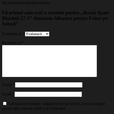
Nu există recenzii până acum.
Fii primul care scrii o recenzie pentru „Roată Spate
Bicicletă 27.5” Aluminiu Albastru pentru Frâne pe
Saboți”
Evaluarea ta
*
Recenzia ta
*
Nume
*
Email
*
Salvează-mi numele, emailul și site-ul web în acest navigator
pentru data viitoare când o să comentez.