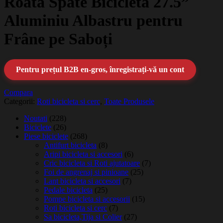
Roată Spate Bicicletă 27.5”
Aluminiu Albastru pentru
Frâne pe Saboți
Pentru prețul B2B en-gros, înregistrați-vă un cont
Compara
Categorii:
Roti bicicleta si cerc
,
Toate Produsele
Noutati
(228)
Biciclete
(26)
Piese biciclete
(268)
Antifurt bicicleta
(8)
Aripi bicicleta si accesori
(6)
Cric bicicleta si Roti ajutatoare
(7)
Foi de angrenaj si pinioane
(25)
Lant bicicleta si accesori
(7)
Pedale bicicleta
(25)
Pompe bicicleta si accesorii
(15)
Roti bicicleta si cerc
(7)
Sa bicicleta,Tija si Colier
(27)