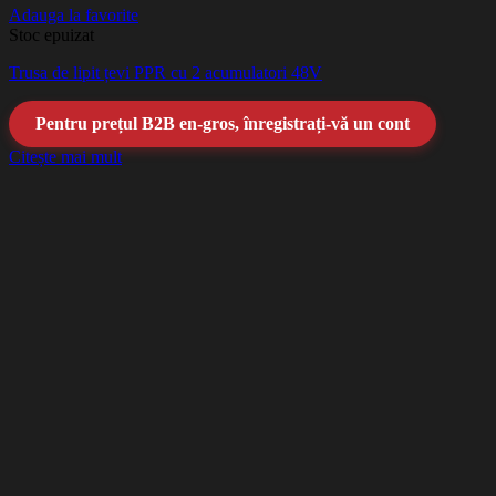
Adauga la favorite
Stoc epuizat
Trusa de lipit țevi PPR cu 2 acumulatori 48V
Pentru prețul B2B en-gros, înregistrați-vă un cont
Citește mai mult