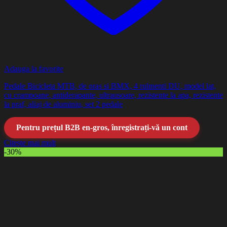
Adauga la favorite
Pedale Bicicleta MTB, de oras si BMX, 4 rulmenti DU, model lat,
cu crampoane, antiderapante, ultrausoare, rezistente la apa, rezistente
la praf, aliaj de aluminiu, set 2 pedale
Pentru prețul B2B en-gros, înregistrați-vă un cont
Citește mai mult
-30%