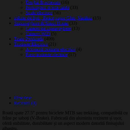
Drujbă & accesorii
(16)
Prelungitor si rola cablu
(33)
Scule electrice
(56)
solutie de lipit , Petice,super Glue ,Vasilina
(15)
Supraveghere & Smart Home
(33)
Camere de supraveghere
(13)
Camere WiFi
(5)
Toate Produsele
(409)
Trotinete Electrice
(21)
Accesorii trotinete electrice
(4)
Piese trotinete electrice
(17)
Descriere
Recenzii (0)
Roată spate 27.5” pentru biciclete MTB sau trekking, compatibilă cu
frâne pe saboți (V-Brake). Fabricată din aluminiu rezistent și ușor,
oferă stabilitate, durabilitate și un aspect modern datorită finisajului
albastru.