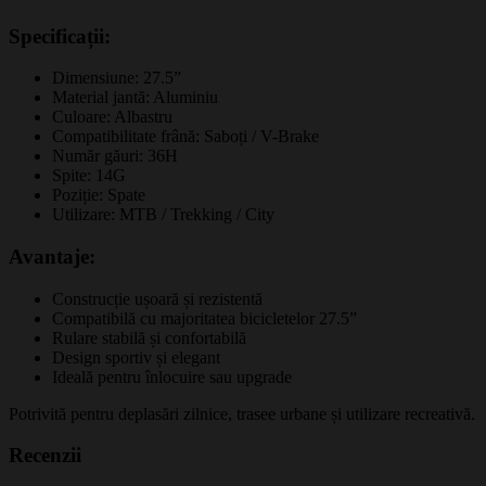
Specificații:
Dimensiune: 27.5”
Material jantă: Aluminiu
Culoare: Albastru
Compatibilitate frână: Saboți / V-Brake
Număr găuri: 36H
Spite: 14G
Poziție: Spate
Utilizare: MTB / Trekking / City
Avantaje:
Construcție ușoară și rezistentă
Compatibilă cu majoritatea bicicletelor 27.5”
Rulare stabilă și confortabilă
Design sportiv și elegant
Ideală pentru înlocuire sau upgrade
Potrivită pentru deplasări zilnice, trasee urbane și utilizare recreativă.
Recenzii