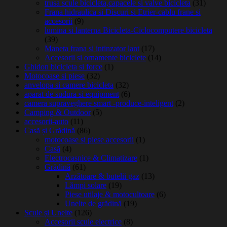
trusa scule bicicleta,capacele si valve bicicleta
(31)
Frana hidraulica si Discuri si Etrier-cablu frane si
accesorii
(9)
lumina si lanterna Bicicleta-Ciclocomputere bicicleta
(39)
Maneta frana si intinzator lant
(17)
Accesorii si ornamente biciclete
(14)
Ghidon bicicleta si force
(1)
Motocoase si piese
(32)
anvelopa si camere bicicleta
(32)
aparat de sudura si equipment
(6)
camera supraveghere smart -produce-inteligent
(2)
Camping & Outdoor
(5)
accesorii-auto
(11)
Casă și Grădină
(86)
motocoase si piese accesorii
(1)
Casă
(4)
Electrocasnice & Climatizare
(1)
Grădină
(61)
Arzătoare & butelii gaz
(13)
Lămpi solare
(19)
Piese utilaje & motocultoare
(6)
Unelte de grădină
(19)
Scule și Unelte
(126)
Accesorii scule electrice
(8)