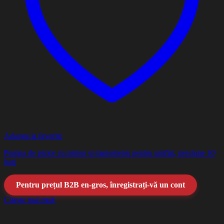
Adauga la favorite
Pompa de picior cu piston si manometru pentru umflat, presiune 10
bari
Pentru prețul B2B en-gros, înregistrați-vă un cont
Citește mai mult