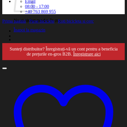
Email
08:00 - 17:00
+40 763 869 955
Nu ai niciun produs în coș.
Prima pagină
/
Piese biciclete
/
Roti bicicleta si cerc
Înapoi la magazin
Sunteți distribuitor? Înregistrați-vă un cont pentru a beneficia
de prețurile en-gros B2B.
Înregistrare aici