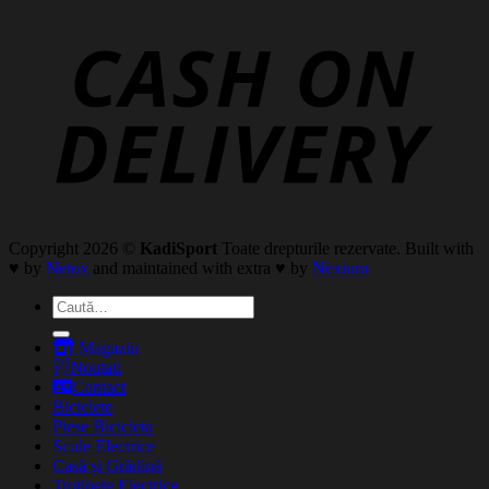
Copyright 2026 ©
KadiSport
Toate drepturile rezervate. Built with
♥ by
Netox
and maintained with extra ♥ by
Nexium
Caută
după:
Magazin
Noutati
Contact
Biciclete
Piese Bicicleta
Scule Electrice
Casă și Grădină
Trotinete Electrice