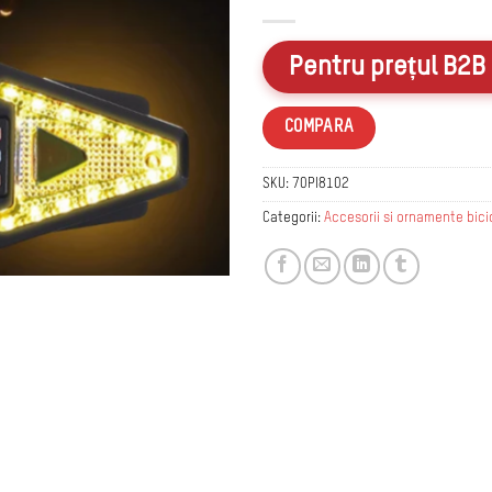
la
favorite
Pentru prețul B2B 
COMPARA
SKU:
70PI8102
Categorii:
Accesorii si ornamente bici