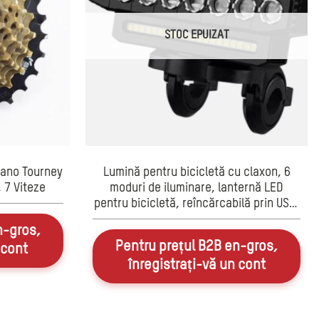
STOC EPUIZAT
imano Tourney
Lumină pentru bicicletă cu claxon, 6
 7 Viteze
moduri de iluminare, lanternă LED
pentru bicicletă, reîncărcabilă prin USB,
far de 4000 W
n-gros,
Pentru prețul B2B en-gros,
 cont
înregistrați-vă un cont