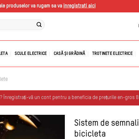
s ale produselor va rugam sa va
inregistrati aici
LETA
SCULE ELECTRICE
CASĂ ȘI GRĂDINĂ
TROTINETE ELECTRICE
lete
r? Înregistrați-vă un cont pentru a beneficia de prețurile en-gros 
Sistem de semnaliz
bicicleta
Adauga