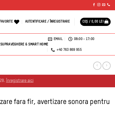
FAVORITE
AUTENTIFICARE / ÎNREGISTRARE
COȘ /
0,00
LEI
EMAIL
08:00 - 17:00
SUPRAVEGHERE & SMART HOME
+40 763 869 955
B2B.
Înregistrare aici
are fara fir, avertizare sonora pentru