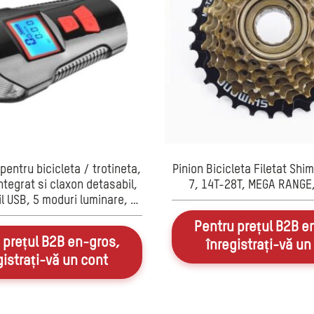
 pentru bicicleta / trotineta,
Pinion Bicicleta Filetat Sh
tegrat si claxon detasabil,
7, 14T-28T, MEGA RANGE,
l USB, 5 moduri luminare, 6
melodii, negru
Pentru prețul B2B e
 prețul B2B en-gros,
înregistrați-vă un
gistrați-vă un cont