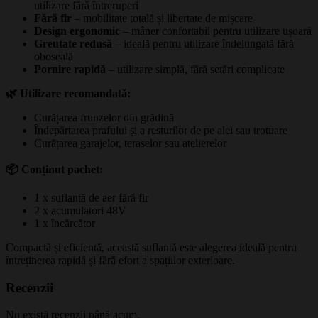
utilizare fără întreruperi
Fără fir
– mobilitate totală și libertate de mișcare
Design ergonomic
– mâner confortabil pentru utilizare ușoară
Greutate redusă
– ideală pentru utilizare îndelungată fără
oboseală
Pornire rapidă
– utilizare simplă, fără setări complicate
🌿 Utilizare recomandată:
Curățarea frunzelor din grădină
Îndepărtarea prafului și a resturilor de pe alei sau trotuare
Curățarea garajelor, teraselor sau atelierelor
📦 Conținut pachet:
1 x suflantă de aer fără fir
2 x acumulatori 48V
1 x încărcător
Compactă și eficientă, această suflantă este alegerea ideală pentru
întreținerea rapidă și fără efort a spațiilor exterioare.
Recenzii
Nu există recenzii până acum.