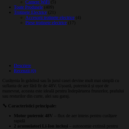
Camere WiFi
(5)
Toate Produsele
(409)
Trotinete Electrice
(21)
Accesorii trotinete electrice
(4)
Piese trotinete electrice
(17)
Descriere
Recenzii (0)
Curățenia în grădină sau în jurul casei devine mult mai simplă cu
suflanta de aer fără fir de 48V. Ușoară, puternică și ușor de
manevrat, aceasta este ideală pentru îndepărtarea frunzelor, prafului
sau resturilor din curte, alei sau garaj.
🔧 Caracteristici principale:
Motor puternic 48V
– flux de aer intens pentru curățare
rapidă
2 acumulatori Li-Ion incluși
– autonomie extinsă pentru