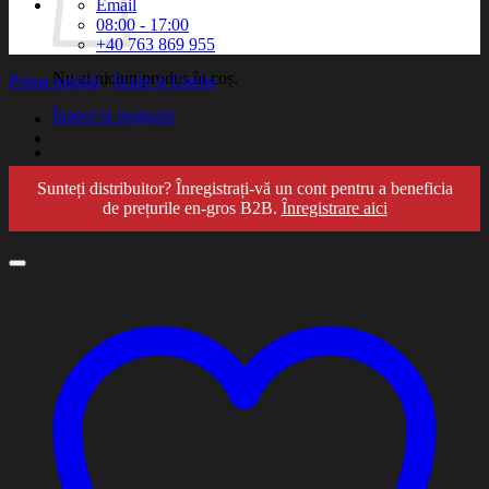
Email
08:00 - 17:00
+40 763 869 955
Nu ai niciun produs în coș.
Prima pagină
/
Scule și Unelte
Înapoi la magazin
Sunteți distribuitor? Înregistrați-vă un cont pentru a beneficia
de prețurile en-gros B2B.
Înregistrare aici