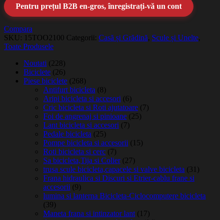
Pentru prețul B2B en-gros, înregistrați-vă un cont
Compara
SKU:
15TOO2100
Categorii:
Casă și Grădină
,
Scule și Unelte
,
Toate Produsele
Noutati
(228)
Biciclete
(26)
Piese biciclete
(268)
Antifurt bicicleta
(8)
Aripi bicicleta si accesori
(6)
Cric bicicleta si Roti ajutatoare
(7)
Foi de angrenaj si pinioane
(25)
Lant bicicleta si accesori
(7)
Pedale bicicleta
(25)
Pompe bicicleta si accesorii
(15)
Roti bicicleta si cerc
(7)
Sa bicicleta,Tija si Colier
(27)
trusa scule bicicleta,capacele si valve bicicleta
(31)
Frana hidraulica si Discuri si Etrier-cablu frane si
accesorii
(9)
lumina si lanterna Bicicleta-Ciclocomputere bicicleta
(39)
Maneta frana si intinzator lant
(17)