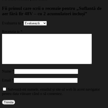
Fii primul care scrii o recenzie pentru „Suflantă de
aer fără fir 48V – cu 2 acumulatori incluși”
Evaluarea ta
*
Recenzia ta
*
Nume
*
Email
*
Salvează-mi numele, emailul și site-ul web în acest navigator
pentru data viitoare când o să comentez.