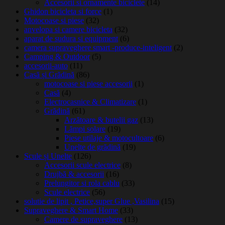
Accesorii si ornamente biciclete
(14)
Ghidon bicicleta si force
(1)
Motocoase si piese
(32)
anvelopa si camere bicicleta
(32)
aparat de sudura si equipment
(6)
camera supraveghere smart -produce-inteligent
(2)
Camping & Outdoor
(5)
accesorii-auto
(11)
Casă și Grădină
(86)
motocoase si piese accesorii
(1)
Casă
(4)
Electrocasnice & Climatizare
(1)
Grădină
(61)
Arzătoare & butelii gaz
(13)
Lămpi solare
(19)
Piese utilaje & motocultoare
(6)
Unelte de grădină
(19)
Scule și Unelte
(126)
Accesorii scule electrice
(8)
Drujbă & accesorii
(16)
Prelungitor si rola cablu
(33)
Scule electrice
(56)
solutie de lipit , Petice,super Glue ,Vasilina
(15)
Supraveghere & Smart Home
(33)
Camere de supraveghere
(13)