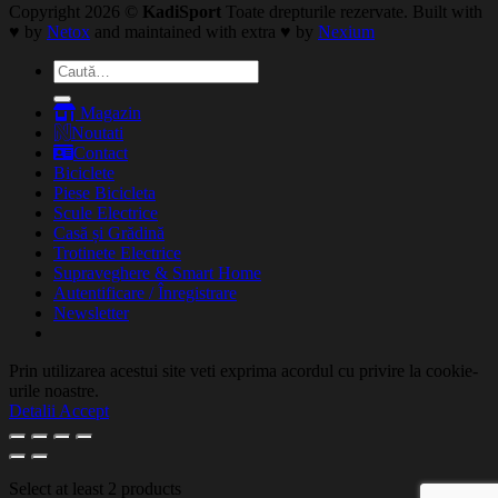
Copyright 2026 ©
KadiSport
Toate drepturile rezervate. Built with
♥ by
Netox
and maintained with extra ♥ by
Nexium
Caută
după:
Magazin
Noutati
Contact
Biciclete
Piese Bicicleta
Scule Electrice
Casă și Grădină
Trotinete Electrice
Supraveghere & Smart Home
Autentificare / Înregistrare
Newsletter
Prin utilizarea acestui site veti exprima acordul cu privire la cookie-
urile noastre.
Detalii
Accept
Select at least 2 products