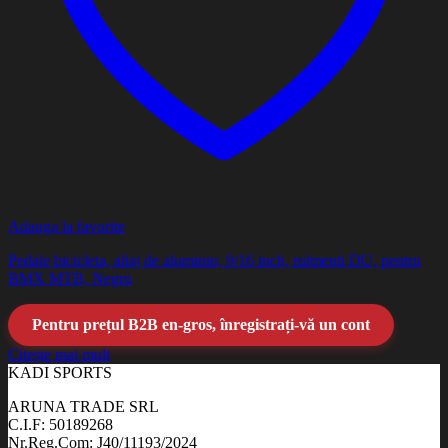
Adauga la favorite
Pedale bicicleta, aliaj de aluminiu, 9/16 inch, rulmenti DU, pentru
BMX MTB, Negru
Pentru prețul B2B en-gros, înregistrați-vă un cont
Citește mai mult
KADI SPORTS
ARUNA TRADE SRL
C.I.F: 50189268
Nr.Reg.Com: J40/11193/2024