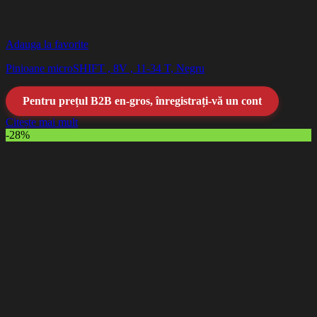
Adauga la favorite
Pinioane microSHIFT , 8V , 11-34 T, Negru
Pentru prețul B2B en-gros, înregistrați-vă un cont
Citește mai mult
-28%