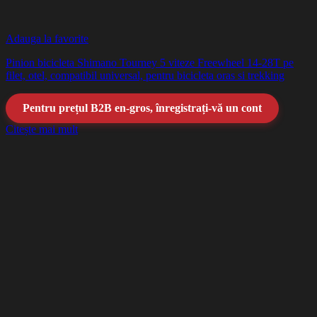
Adauga la favorite
Pinion bicicleta Shimano Tourney 5 viteze Freewheel 14-28T pe
filet, otel, compatibil universal, pentru bicicleta oras si trekking
Pentru prețul B2B en-gros, înregistrați-vă un cont
Citește mai mult