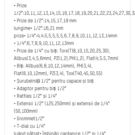
• Prize
1/2″:10,11,12,13,14,15,16,17,18,19,20,21,22,23,24,27,30,
• Prize de 1/2″:14,15,17,19 mm
lungime• 1/2″:16,21 mm
prize• 1/4″:4,4.5,5,5,5,5,6,7,8,9,10,11,12,13,14mm
• 1/4″:6,7,8,9,10,11,12,13mm
• Prize de 1/4″ cu biți: Torx(T)8,10,15,20,25,30),
Allbus(3,4,5,6mm), PZ(1,2),PH(1,2), Flat(4,5.5,7mm)
• Biți: Allbus(6,8,10,12,14mm), PH(3,4),
Flat(8,10,12mm), PZ(3,4), Tox(T40,45,50,55)
• Șurubelniță 1/2″ pentru capace și biți
• Adaptor pentru biți 1/2″
• Rattles 1/2″ și 1/4″
• Extensii 1/2″ (125,250mm) și extensii de 1/4″
(50,100mm)
• Grommet1/2″
• T-dial cu 1/4″
luând pătrat• Îmbinări cardanice 1/2″ și 1/4″