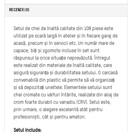
RECENZII (0)
Setul de chei de înaltă calitate din 108 piese este
utilizat pe scară largă în atelier și în fiecare garaj de
acasă, precum și în servicii etc. Un număr mare de
capace, biți și zgomote incluse în set sunt
răspunsul la orice situație neprevăzută. Întregul
este realizat din materiale de înaltă calitate, care
asigură siguranța și durabilitatea setului. O carcasă
convenabilă din plastic vă permite să vă organizați
și să depozitați uneltele. Elementele setului sunt
chei cromate cu vârfuri întărite, realizate din aliaj de
crom foarte durabil cu vanadiu (CRV). Setul este,
prin urmare, o alegere excelentă atât pentru
profesioniști, cât și pentru amatori.
Setul include: