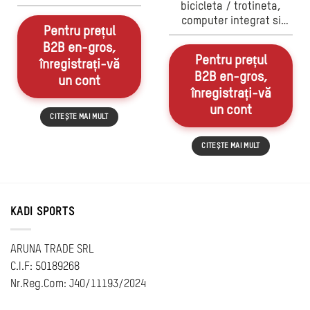
bicicleta / trotineta,
computer integrat si
Pentru prețul
claxon detasabil,
B2B en-gros,
reincarcabil USB, 5
Pentru prețul
înregistrați-vă
moduri luminare, 6
B2B en-gros,
melodii, negru
un cont
înregistrați-vă
un cont
CITEȘTE MAI MULT
CITEȘTE MAI MULT
KADI SPORTS
ARUNA TRADE SRL
C.I.F: 50189268
Nr.Reg.Com: J40/11193/2024