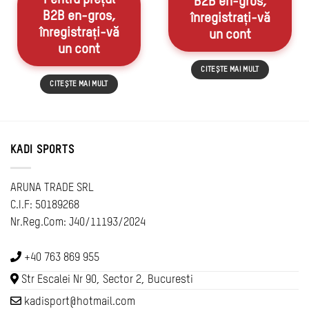
B2B en-gros,
B2B en-gros,
înregistrați-vă
înregistrați-vă
un cont
un cont
CITEȘTE MAI MULT
CITEȘTE MAI MULT
KADI SPORTS
ARUNA TRADE SRL
C.I.F: 50189268
Nr.Reg.Com: J40/11193/2024
+40 763 869 955
Str Escalei Nr 90, Sector 2, Bucuresti
kadisport@hotmail.com